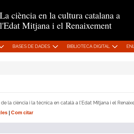
Vés al contingut
La ciència en la cultura catalana a
l'Edat Mitjana i el Renaixement
BASES DE DADES
BIBLIOTECA DIGITAL
EN
e la ciència i la tècnica en català a l'Edat Mitjana i el Renai
gles
|
Com citar