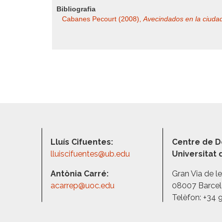
Bibliografia
Cabanes Pecourt (2008),
Avecindados en la ciudad
Lluís Cifuentes:
Centre de D
lluiscifuentes@ub.edu
Universitat
Antònia Carré:
Gran Via de l
acarrep@uoc.edu
08007 Barce
Telèfon: +34 