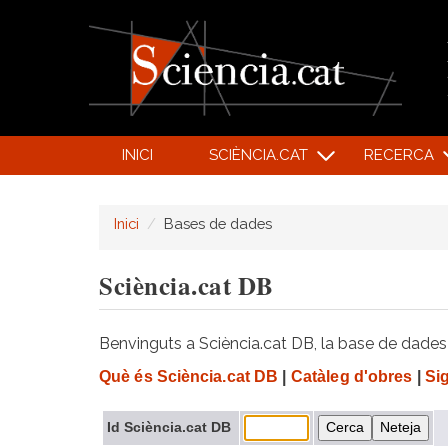
INICI
SCIÈNCIA.CAT
RECERCA
Inici
Bases de dades
Sciència.cat DB
Benvinguts a Sciència.cat DB, la base de dades d
Què és Sciència.cat DB
|
Catàleg d'obres
|
Si
Id Sciència.cat DB