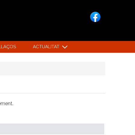
LLAÇOS
ACTUALITAT
xement.