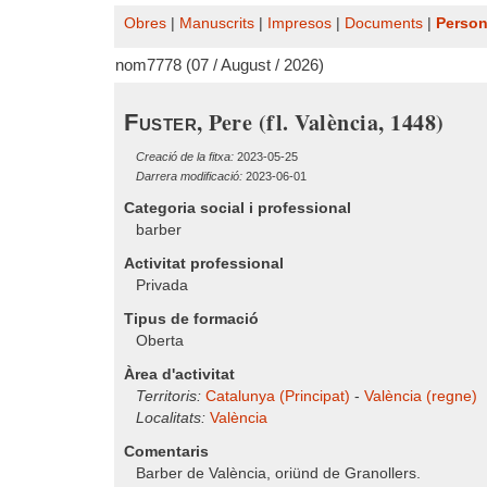
Obres
|
Manuscrits
|
Impresos
|
Documents
|
Perso
nom7778 (07 / August / 2026)
, Pere (fl. València, 1448)
Fuster
Creació de la fitxa:
2023-05-25
Darrera modificació:
2023-06-01
Categoria social i professional
barber
Activitat professional
Privada
Tipus de formació
Oberta
Àrea d'activitat
Territoris:
Catalunya (Principat)
-
València (regne)
Localitats:
València
Comentaris
Barber de València, oriünd de Granollers.