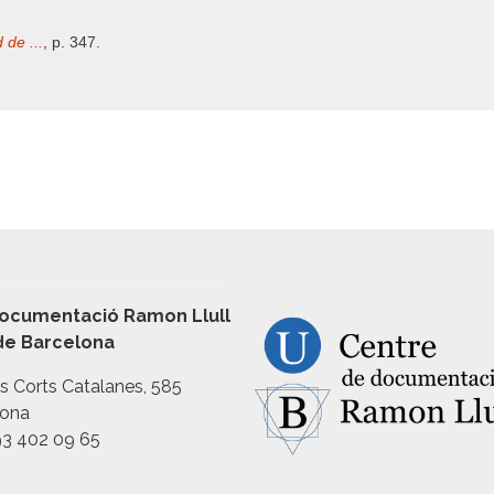
 de ...
, p. 347.
ocumentació Ramon Llull
 de Barcelona
es Corts Catalanes, 585
lona
93 402 09 65