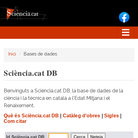
Vés al contingut
Inici
Bases de dades
Sciència.cat DB
Benvinguts a Sciència.cat DB, la base de dades de la
ciència i la tècnica en català a l'Edat Mitjana i el
Renaixement.
Què és Sciència.cat DB
|
Catàleg d'obres
|
Sigles
|
Com citar
Id Sciència.cat DB