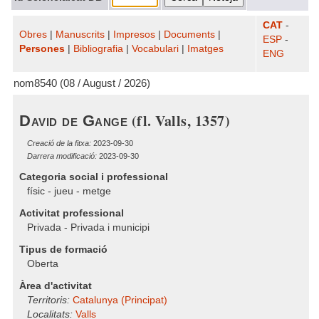
CAT
-
Obres
|
Manuscrits
|
Impresos
|
Documents
|
ESP
-
Persones
|
Bibliografia
|
Vocabulari
|
Imatges
ENG
nom8540 (08 / August / 2026)
(fl. Valls, 1357)
David de Gange
Creació de la fitxa:
2023-09-30
Darrera modificació:
2023-09-30
Categoria social i professional
físic - jueu - metge
Activitat professional
Privada - Privada i municipi
Tipus de formació
Oberta
Àrea d'activitat
Territoris:
Catalunya (Principat)
Localitats:
Valls