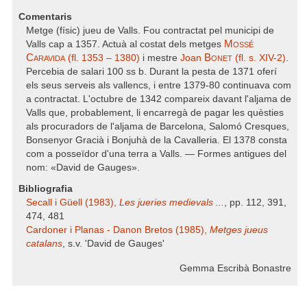
Comentaris
Metge (físic) jueu de Valls. Fou contractat pel municipi de
Mossé
Valls cap a 1357. Actuà al costat dels metges
Caravida
Bonet
(fl. 1353 – 1380)
i mestre
Joan
(fl. s. XIV-2)
.
Percebia de salari 100 ss b. Durant la pesta de 1371 oferí
els seus serveis als vallencs, i entre 1379-80 continuava com
a contractat. L'octubre de 1342 compareix davant l'aljama de
Valls que, probablement, li encarregà de pagar les quèsties
als procuradors de l'aljama de Barcelona, Salomó Cresques,
Bonsenyor Gracià i Bonjuhà de la Cavalleria. El 1378 consta
com a posseïdor d'una terra a Valls. — Formes antigues del
nom: «David de Gauges».
Bibliografia
Secall i Güell (1983),
Les jueries medievals ...
, pp. 112, 391,
474, 481
Cardoner i Planas - Danon Bretos (1985),
Metges jueus
catalans
, s.v. 'David de Gauges'
Gemma Escribà Bonastre