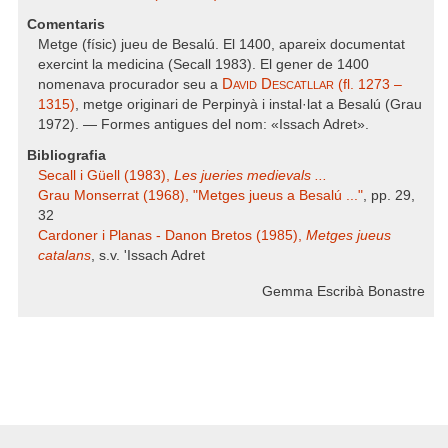
Comentaris
Metge (físic) jueu de Besalú. El 1400, apareix documentat
exercint la medicina (Secall 1983). El gener de 1400
David Descatllar
nomenava procurador seu a
(fl. 1273 –
1315)
, metge originari de Perpinyà i instal·lat a Besalú (Grau
1972). — Formes antigues del nom: «Issach Adret».
Bibliografia
Secall i Güell (1983),
Les jueries medievals ...
Grau Monserrat (1968), "Metges jueus a Besalú ..."
, pp. 29,
32
Cardoner i Planas - Danon Bretos (1985),
Metges jueus
catalans
, s.v. 'Issach Adret
Gemma Escribà Bonastre