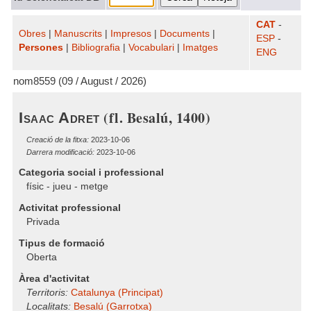
CAT
-
Obres
|
Manuscrits
|
Impresos
|
Documents
|
ESP
-
Persones
|
Bibliografia
|
Vocabulari
|
Imatges
ENG
nom8559 (09 / August / 2026)
(fl. Besalú, 1400)
Isaac Adret
Creació de la fitxa:
2023-10-06
Darrera modificació:
2023-10-06
Categoria social i professional
físic - jueu - metge
Activitat professional
Privada
Tipus de formació
Oberta
Àrea d'activitat
Territoris:
Catalunya (Principat)
Localitats:
Besalú (Garrotxa)