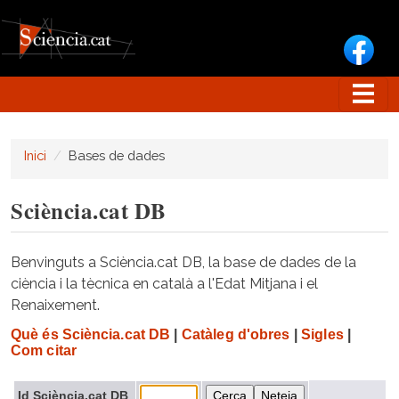
Vés al contingut
Inici
Bases de dades
Sciència.cat DB
Benvinguts a Sciència.cat DB, la base de dades de la
ciència i la tècnica en català a l'Edat Mitjana i el
Renaixement.
Què és Sciència.cat DB
|
Catàleg d'obres
|
Sigles
|
Com citar
Id Sciència.cat DB