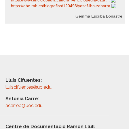
https:/​/​www.enciclopedia.cat/​gran-enciclopedia-cata ...
https:/​/​dbe.rah.es/​biografias/​120493/​yosef-ibn-zabarra
Gemma Escribà Bonastre
Lluís Cifuentes:
lluiscifuentes@ub.edu
Antònia Carré:
acarrep@uoc.edu
Centre de Documentació Ramon Llull