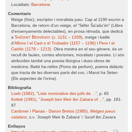
Localitats:
Barcelona
Comentaris
Metge (físic), escriptor i moralista jueu. Cap al 1190 escriví a
Barcelona, de retorn d'un viatge, el "Séfer Ša'ašu'im" (Llibre
d'ensenyaments delectables), en prosa ritmada, que dedicà
Shéshet Benvenist
a
(c. 1131 – 1209)
, metge i batlle
d'
Alfons I el Cast o el Trobador (1157 – 1196)
i
Pere I el
Catòlic (1178 – 1213)
. Obra mestra en el seu gènere, és un
recull de faules, contes aforismes, moraliats i poesies. Li són
atribuïdes també una poesia litúrgica i dues obres de
medicina: Batté ha-néfes (Poms de perfum), poema didàctic
que tracta de les diverses parts del cos, i Marot ha Seten
(Els aspectes de l'orina).
Bibliografia
Loeb (1882), "Liste nominative des juifs de ..."
, p. 65
Kottek (1981), "Joseph ben Meir ibn Zabara of ..."
, pp. 181-
87
Cardoner i Planas - Danon Bretos (1985),
Metges jueus
catalans
, s.v. 'Joseph Meir ib Zabara' i 'Jucef ibn Zavara
Enllaços