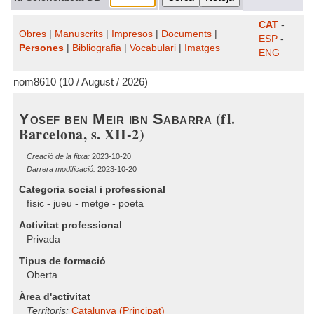
CAT
-
Obres
|
Manuscrits
|
Impresos
|
Documents
|
ESP
-
Persones
|
Bibliografia
|
Vocabulari
|
Imatges
ENG
nom8610 (10 / August / 2026)
(fl.
Yosef ben Meir ibn Sabarra
Barcelona, s. XII-2)
Creació de la fitxa:
2023-10-20
Darrera modificació:
2023-10-20
Categoria social i professional
físic - jueu - metge - poeta
Activitat professional
Privada
Tipus de formació
Oberta
Àrea d'activitat
Territoris:
Catalunya (Principat)