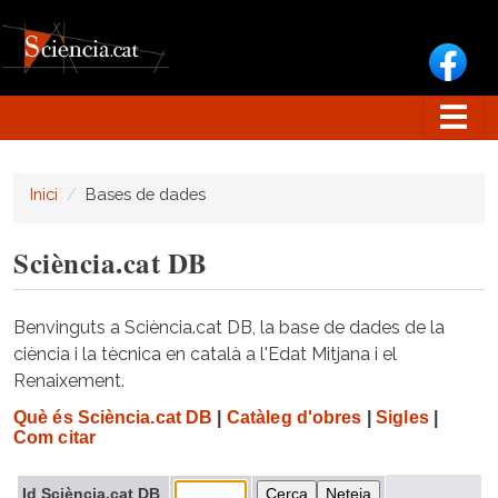
Vés al contingut
Inici
Bases de dades
Sciència.cat DB
Benvinguts a Sciència.cat DB, la base de dades de la
ciència i la tècnica en català a l'Edat Mitjana i el
Renaixement.
Què és Sciència.cat DB
|
Catàleg d'obres
|
Sigles
|
Com citar
Id Sciència.cat DB