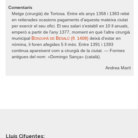
Comentaris
Metge (cirurgià) de Tortosa. Entre els anys 1358 i 1383 rebé
en reiterades ocasions pagaments d'aquesta mateixa ciutat
per exercir el seu ofici. El seu salari s'establí en 10 ll anuals,
emperò a partir de l'any 1377, moment en què l'altre cirurgià
Bonjuhà de Besalú
municipal
(fl. 1408)
deixà d'estar en
nòmina, li foren afegides 5 ll més. Entre 1391 i 1393
continua apareixent com a cirurgià de la ciutat. — Formes
antigues del nom: «Domingo Sança» (català).
Andrea Martí
Lluís Cifuentes: