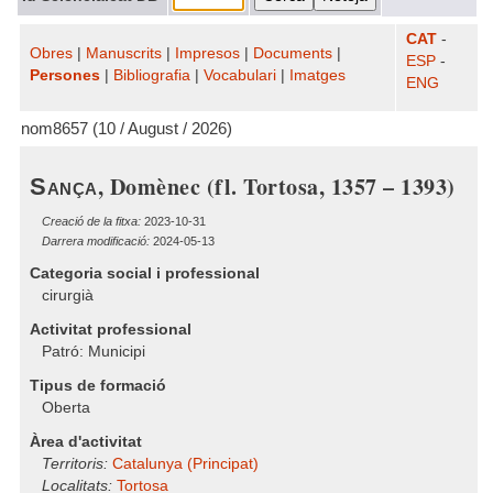
CAT
-
Obres
|
Manuscrits
|
Impresos
|
Documents
|
ESP
-
Persones
|
Bibliografia
|
Vocabulari
|
Imatges
ENG
nom8657 (10 / August / 2026)
, Domènec (fl. Tortosa, 1357 – 1393)
Sança
Creació de la fitxa:
2023-10-31
Darrera modificació:
2024-05-13
Categoria social i professional
cirurgià
Activitat professional
Patró: Municipi
Tipus de formació
Oberta
Àrea d'activitat
Territoris:
Catalunya (Principat)
Localitats:
Tortosa