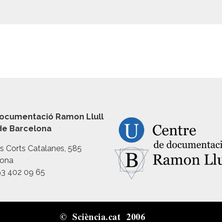
ocumentació Ramon Llull
 de Barcelona
es Corts Catalanes, 585
lona
93 402 09 65
© Sciència.cat 2006