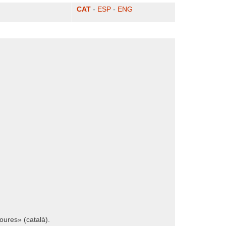
CAT
-
ESP
-
ENG
ures» (català).