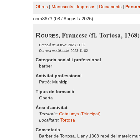
Obres
|
Manuscrits
|
Impresos
|
Documents
|
Perso
nom8673 (08 / August / 2026)
, Francesc (fl. Tortosa, 1368)
Roures
Creació de la fitxa:
2023-11-02
Darrera modificació:
2023-11-02
Categoria social i professional
barber
Activitat professional
Patró: Municipi
Tipus de formació
Oberta
Àrea d'activitat
Territoris:
Catalunya (Principat)
Localitats:
Tortosa
Comentaris
Barber de Tortosa. L'any 1368 rebé del mateix mu