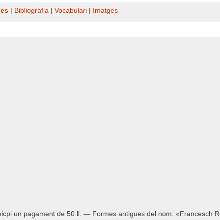
nes
|
Bibliografia
|
Vocabulari
|
Imatges
nicpi un pagament de 50 ll. — Formes antigues del nom: «Francesch Ro