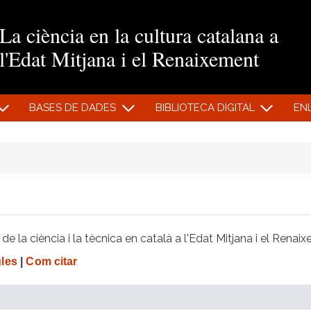
Vés al contingut
La ciència en la cultura catalana a
l'Edat Mitjana i el Renaixement
BASES DE DADES
BIBLIOTECA DIGITAL
EN
e la ciència i la tècnica en català a l'Edat Mitjana i el Renai
gles
|
Com citar