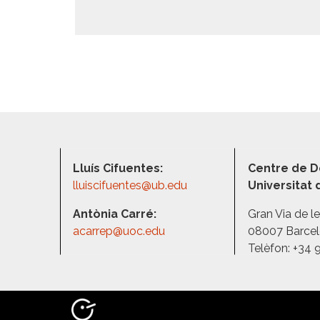
Lluís Cifuentes:
Centre de D
lluiscifuentes@ub.edu
Universitat
Antònia Carré:
Gran Via de l
acarrep@uoc.edu
08007 Barce
Telèfon: +34 