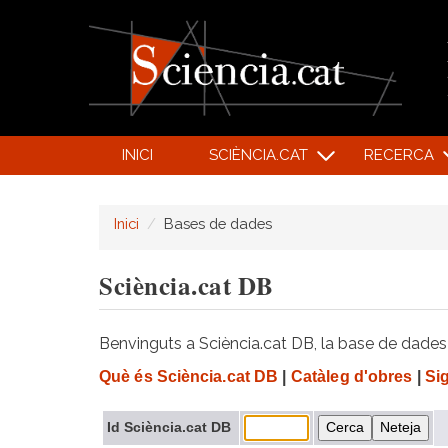
INICI
SCIÈNCIA.CAT
RECERCA
Inici
Bases de dades
Sciència.cat DB
Benvinguts a Sciència.cat DB, la base de dades d
Què és Sciència.cat DB
|
Catàleg d'obres
|
Si
Id Sciència.cat DB