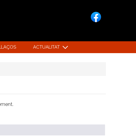
LLAÇOS
ACTUALITAT
xement.