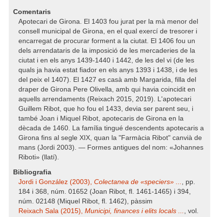
Comentaris
Apotecari de Girona. El 1403 fou jurat per la mà menor del
consell municipal de Girona, en el qual exercí de tresorer i
encarregat de procurar forment a la ciutat. El 1406 fou un
dels arrendataris de la imposició de les mercaderies de la
ciutat i en els anys 1439-1440 i 1442, de les del vi (de les
quals ja havia estat fiador en els anys 1393 i 1438, i de les
del peix el 1407). El 1427 es casà amb Margarida, filla del
draper de Girona Pere Olivella, amb qui havia coincidit en
aquells arrendaments (Reixach 2015, 2019). L'apotecari
Guillem Ribot, que ho fou el 1433, devia ser parent seu, i
també Joan i Miquel Ribot, apotecaris de Girona en la
dècada de 1460. La família tingué descendents apotecaris a
Girona fins al segle XIX, quan la "Farmàcia Ribot" canvià de
mans (Jordi 2003). — Formes antigues del nom: «Johannes
Riboti» (llatí).
Bibliografia
Jordi i González (2003),
Colectanea de «speciers» ...
, pp.
184 i 368, núm. 01652 (Joan Ribot, fl. 1461-1465) i 394,
núm. 02148 (Miquel Ribot, fl. 1462), pàssim
Reixach Sala (2015),
Municipi, finances i elits locals ...
, vol.