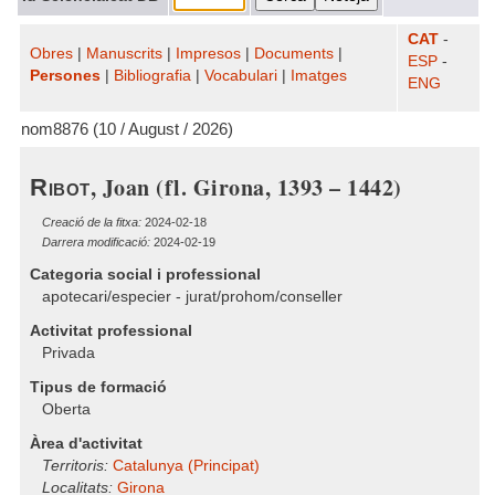
CAT
-
Obres
|
Manuscrits
|
Impresos
|
Documents
|
ESP
-
Persones
|
Bibliografia
|
Vocabulari
|
Imatges
ENG
nom8876 (10 / August / 2026)
, Joan (fl. Girona, 1393 – 1442)
Ribot
Creació de la fitxa:
2024-02-18
Darrera modificació:
2024-02-19
Categoria social i professional
apotecari/especier - jurat/prohom/conseller
Activitat professional
Privada
Tipus de formació
Oberta
Àrea d'activitat
Territoris:
Catalunya (Principat)
Localitats:
Girona