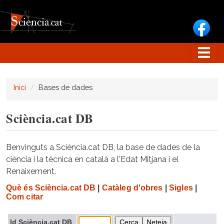
Vés al contingut
Inici
Bases de dades
Sciència.cat DB
Benvinguts a Sciència.cat DB, la base de dades de la
ciència i la tècnica en català a l'Edat Mitjana i el
Renaixement.
Què és Sciència.cat DB
|
Catàleg d'obres
|
Sigles
|
Com citar
Id Sciència.cat DB