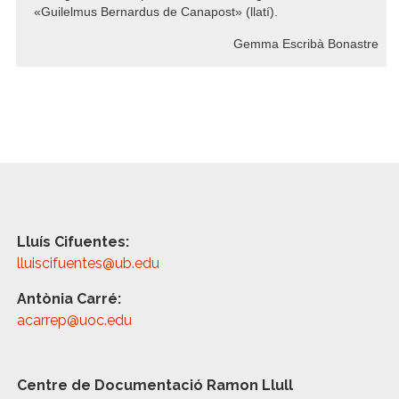
«Guilelmus Bernardus de Canapost» (llatí).
Gemma Escribà Bonastre
Lluís Cifuentes:
lluiscifuentes@ub.edu
Antònia Carré:
acarrep@uoc.edu
Centre de Documentació Ramon Llull