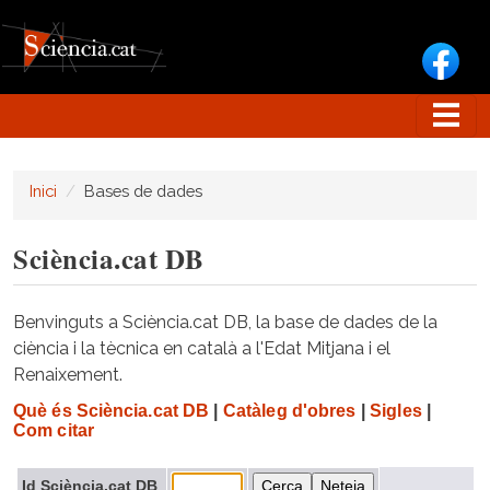
Vés al contingut
Inici
Bases de dades
Sciència.cat DB
Benvinguts a Sciència.cat DB, la base de dades de la
ciència i la tècnica en català a l'Edat Mitjana i el
Renaixement.
Què és Sciència.cat DB
|
Catàleg d'obres
|
Sigles
|
Com citar
Id Sciència.cat DB