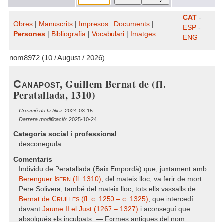
CAT
-
Obres
|
Manuscrits
|
Impresos
|
Documents
|
ESP
-
Persones
|
Bibliografia
|
Vocabulari
|
Imatges
ENG
nom8972 (10 / August / 2026)
, Guillem Bernat de (fl.
Canapost
Peratallada, 1310)
Creació de la fitxa:
2024-03-15
Darrera modificació:
2025-10-24
Categoria social i professional
desconeguda
Comentaris
Individu de Peratallada (Baix Empordà) que, juntament amb
Isern
Berenguer
(fl. 1310)
, del mateix lloc, va ferir de mort
Pere Solivera, també del mateix lloc, tots ells vassalls de
Cruïlles
Bernat de
(fl. c. 1250 – c. 1325)
, que intercedí
davant
Jaume II el Just (1267 – 1327)
i aconseguí que
absolgués els inculpats. — Formes antigues del nom: