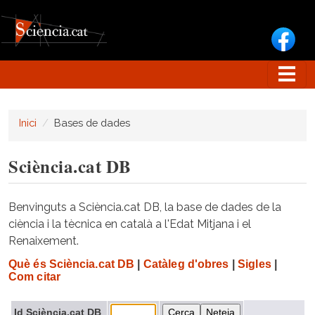
Vés al contingut
Inici
Bases de dades
Sciència.cat DB
Benvinguts a Sciència.cat DB, la base de dades de la
ciència i la tècnica en català a l'Edat Mitjana i el
Renaixement.
Què és Sciència.cat DB
|
Catàleg d'obres
|
Sigles
|
Com citar
Id Sciència.cat DB