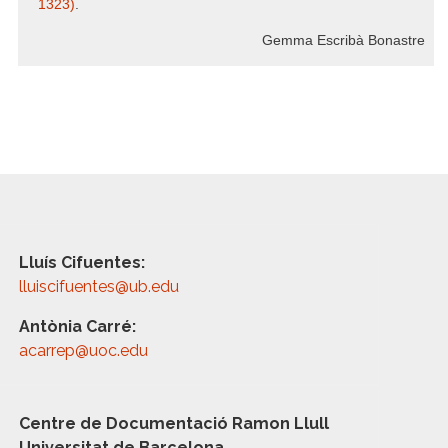
1323)
.
Gemma Escribà Bonastre
Lluís Cifuentes:
lluiscifuentes@ub.edu
Antònia Carré:
acarrep@uoc.edu
Centre de Documentació Ramon Llull
Universitat de Barcelona