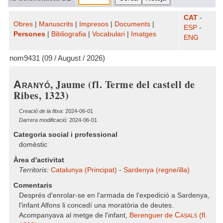
CAT
-
Obres
|
Manuscrits
|
Impresos
|
Documents
|
ESP
-
Persones
|
Bibliografia
|
Vocabulari
|
Imatges
ENG
nom9431 (09 / August / 2026)
, Jaume (fl. Terme del castell de
Aranyó
Ribes, 1323)
Creació de la fitxa:
2024-06-01
Darrera modificació:
2024-06-01
Categoria social i professional
domèstic
Àrea d'activitat
Territoris:
Catalunya (Principat)
-
Sardenya (regne/illa)
Comentaris
Després d'enrolar-se en l'armada de l'expedició a Sardenya,
l'infant Alfons li concedí una moratòria de deutes.
Casals
Acompanyava al metge de l'infant,
Berenguer de
(fl.