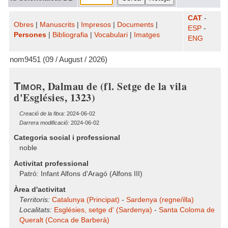
CAT
-
Obres
|
Manuscrits
|
Impresos
|
Documents
|
ESP
-
Persones
|
Bibliografia
|
Vocabulari
|
Imatges
ENG
nom9451 (09 / August / 2026)
, Dalmau de (fl. Setge de la vila
Timor
d'Esglésies, 1323)
Creació de la fitxa:
2024-06-02
Darrera modificació:
2024-06-02
Categoria social i professional
noble
Activitat professional
Patró: Infant Alfons d'Aragó (Alfons III)
Àrea d'activitat
Territoris:
Catalunya (Principat)
-
Sardenya (regne/illa)
Localitats:
Esglésies, setge d' (Sardenya)
-
Santa Coloma de
Queralt (Conca de Barberà)