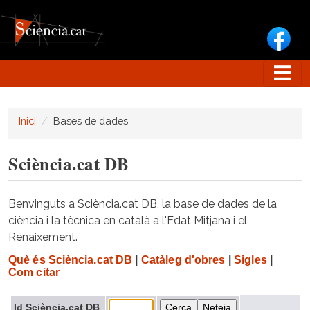
Vés al contingut
Inici
Bases de dades
Sciència.cat DB
Benvinguts a Sciència.cat DB, la base de dades de la
ciència i la tècnica en català a l'Edat Mitjana i el
Renaixement.
Què és Sciència.cat DB
|
Catàleg d'obres
|
Sigles
|
Com citar
Id Sciència.cat DB