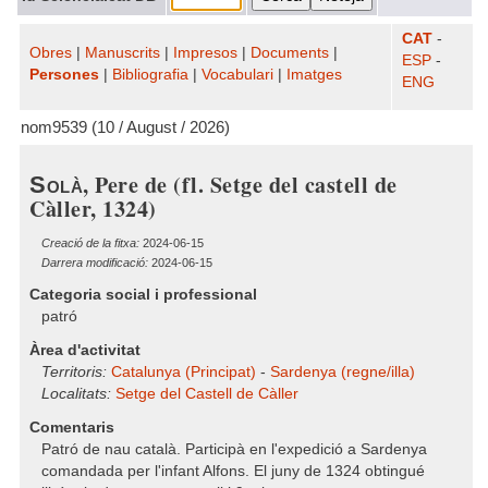
CAT
-
Obres
|
Manuscrits
|
Impresos
|
Documents
|
ESP
-
Persones
|
Bibliografia
|
Vocabulari
|
Imatges
ENG
nom9539 (10 / August / 2026)
, Pere de (fl. Setge del castell de
Solà
Càller, 1324)
Creació de la fitxa:
2024-06-15
Darrera modificació:
2024-06-15
Categoria social i professional
patró
Àrea d'activitat
Territoris:
Catalunya (Principat)
-
Sardenya (regne/illa)
Localitats:
Setge del Castell de Càller
Comentaris
Patró de nau català. Participà en l'expedició a Sardenya
comandada per l'infant Alfons. El juny de 1324 obtingué