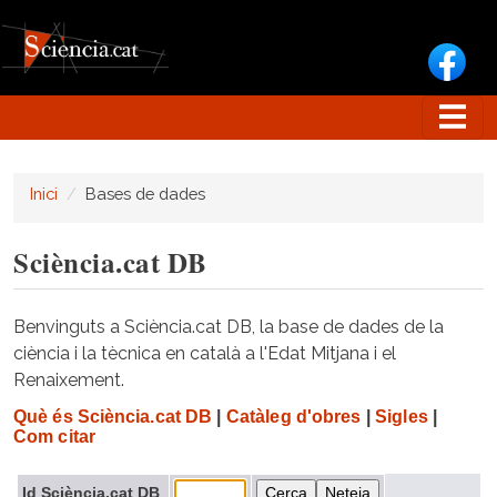
Vés al contingut
Inici
Bases de dades
Sciència.cat DB
Benvinguts a Sciència.cat DB, la base de dades de la
ciència i la tècnica en català a l'Edat Mitjana i el
Renaixement.
Què és Sciència.cat DB
|
Catàleg d'obres
|
Sigles
|
Com citar
Id Sciència.cat DB