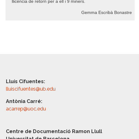
llicència de retorn per a ell i 9 miners.
Gemma Escribà Bonastre
Lluís Cifuentes:
lluiscifuentes@ub.edu
Antònia Carré:
acarrep@uoc.edu
Centre de Documentació Ramon Llull
Universitat de Barcelona