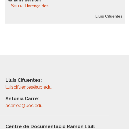
Variants del nom
Soler
, Llorença des
Lluís Cifuentes
Lluís Cifuentes:
lluiscifuentes@ub.edu
Antònia Carré:
acarrep@uoc.edu
Centre de Documentació Ramon Llull