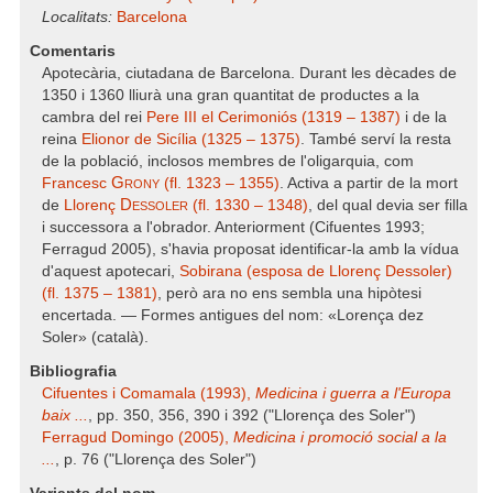
Localitats:
Barcelona
Comentaris
Apotecària, ciutadana de Barcelona. Durant les dècades de
1350 i 1360 lliurà una gran quantitat de productes a la
cambra del rei
Pere III el Cerimoniós (1319 – 1387)
i de la
reina
Elionor de Sicília (1325 – 1375)
. També serví la resta
de la població, inclosos membres de l'oligarquia, com
Grony
Francesc
(fl. 1323 – 1355)
. Activa a partir de la mort
Dessoler
de
Llorenç
(fl. 1330 – 1348)
, del qual devia ser filla
i successora a l'obrador. Anteriorment (Cifuentes 1993;
Ferragud 2005), s'havia proposat identificar-la amb la vídua
d'aquest apotecari,
Sobirana (esposa de Llorenç Dessoler)
(fl. 1375 – 1381)
, però ara no ens sembla una hipòtesi
encertada. — Formes antigues del nom: «Lorença dez
Soler» (català).
Bibliografia
Cifuentes i Comamala (1993),
Medicina i guerra a l'Europa
baix ...
, pp. 350, 356, 390 i 392 ("Llorença des Soler")
Ferragud Domingo (2005),
Medicina i promoció social a la
...
, p. 76 ("Llorença des Soler")