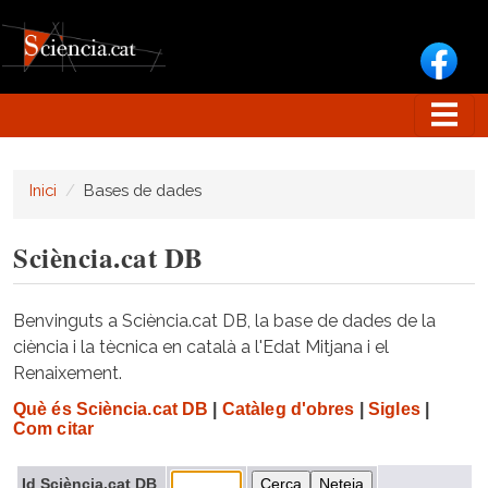
Vés al contingut
Inici
Bases de dades
Sciència.cat DB
Benvinguts a Sciència.cat DB, la base de dades de la
ciència i la tècnica en català a l'Edat Mitjana i el
Renaixement.
Què és Sciència.cat DB
|
Catàleg d'obres
|
Sigles
|
Com citar
Id Sciència.cat DB