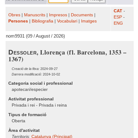
CAT
-
Obres
|
Manuscrits
|
Impresos
|
Documents
|
ESP
-
Persones
|
Bibliografia
|
Vocabulari
|
Imatges
ENG
nom9931 (09 / August / 2026)
, Llorença (fl. Barcelona, 1353 –
Dessoler
1367)
Creació de la fitxa:
2024-09-27
Darrera modificació:
2024-10-02
Categoria social i professional
apotecari/especier
Activitat professional
Privada i rei - Privada i reina
Tipus de formació
Oberta
Àrea d'activitat
Territoris:
Catalunya (Principat)