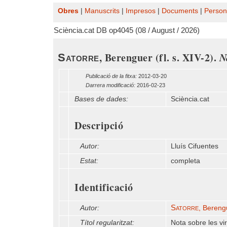
Obres
|
Manuscrits
|
Impresos
|
Documents
|
Person
Sciència.cat DB op4045 (08 / August / 2026)
, Berenguer (fl. s. XIV-2).
N
Satorre
Publicació de la fitxa:
2012-03-20
Darrera modificació:
2016-02-23
Bases de dades:
Sciència.cat
Descripció
Autor:
Lluís Cifuentes
Estat:
completa
Identificació
Satorre
Autor:
, Berengu
Títol regularitzat:
Nota sobre les v