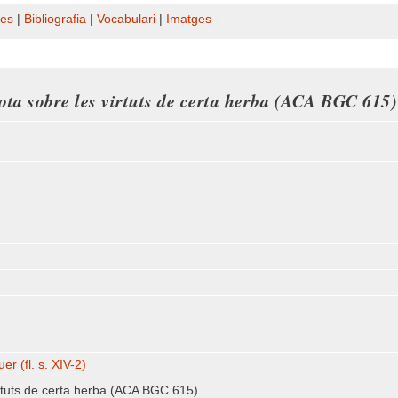
es
|
Bibliografia
|
Vocabulari
|
Imatges
ota sobre les virtuts de certa herba (ACA BGC 615)
er (fl. s. XIV-2)
irtuts de certa herba (ACA BGC 615)