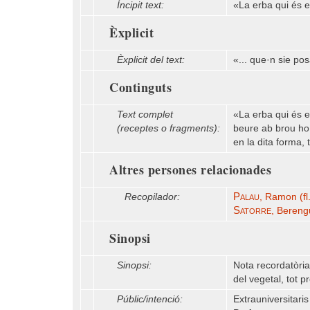
Íncipit text:
«La erba qui és e
Èxplicit
Èxplicit del text:
«... que·n sie po
Continguts
Text complet
«La erba qui és 
(receptes o fragments):
beure ab brou ho
en la dita forma,
Altres persones relacionades
Palau
Recopilador:
, Ramon (fl
Satorre
, Berengu
Sinopsi
Sinopsi:
Nota recordatòri
del vegetal, tot 
Públic/intenció:
Extrauniversitaris