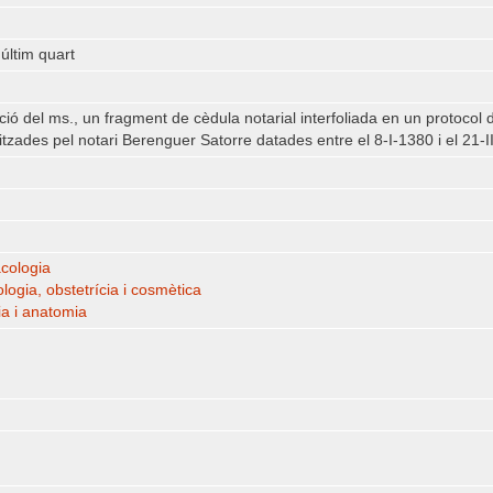
 últim quart
zació del ms., un fragment de cèdula notarial interfoliada en un protocol
itzades pel notari Berenguer Satorre datades entre el 8-I-1380 i el 21-I
cologia
logia, obstetrícia i cosmètica
ia i anatomia