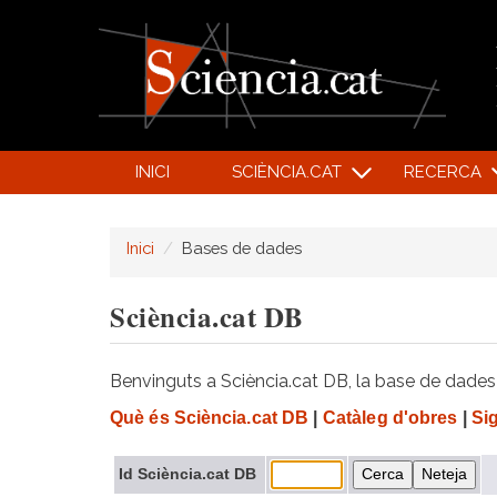
INICI
SCIÈNCIA.CAT
RECERCA
Inici
Bases de dades
Sciència.cat DB
Benvinguts a Sciència.cat DB, la base de dades d
Què és Sciència.cat DB
|
Catàleg d'obres
|
Si
Id Sciència.cat DB