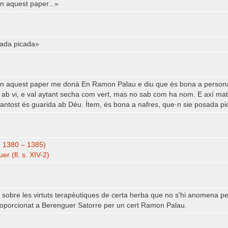
n aquest paper...»
sada picada»
en aquest paper me donà En Ramon Palau e diu que és bona a persona q
 ab vi, e val aytant secha com vert, mas no sab com ha nom. E axí m
 tantost és guarida ab Déu. Ítem, és bona a nafres, que·n sie posada p
. 1380 – 1385)
er (fl. s. XIV-2)
a sobre les virtuts terapèutiques de certa herba que no s'hi anomena 
proporcionat a Berenguer Satorre per un cert Ramon Palau.