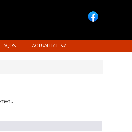
LLAÇOS
ACTUALITAT
xement.