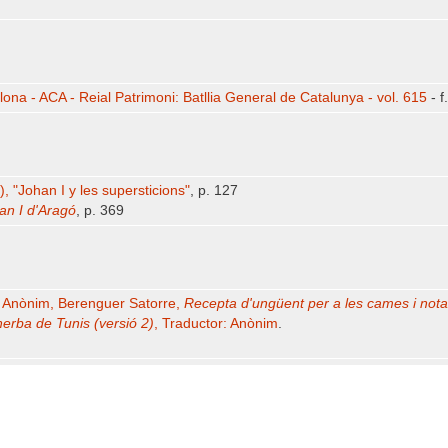
lona - ACA - Reial Patrimoni: Batllia General de Catalunya - vol. 615
- f.
 "Johan I y les supersticions"
, p. 127
an I d'Aragó
, p. 369
u
Anònim, Berenguer Satorre,
Recepta d'ungüent per a les cames i nota
'herba de Tunis (versió 2)
, Traductor: Anònim
.