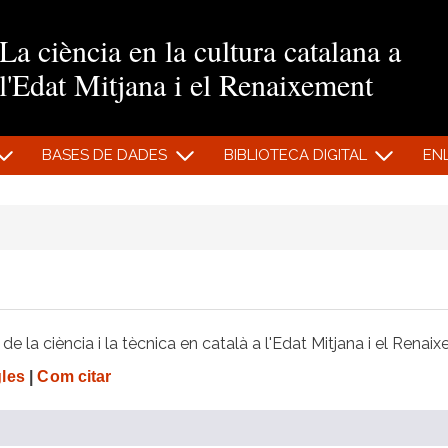
Vés al contingut
La ciència en la cultura catalana a
l'Edat Mitjana i el Renaixement
BASES DE DADES
BIBLIOTECA DIGITAL
EN
e la ciència i la tècnica en català a l'Edat Mitjana i el Renai
gles
|
Com citar