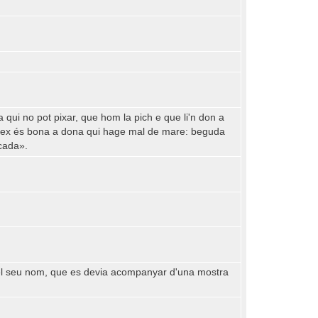
ui no pot pixar, que hom la pich e que li'n don a
atex és bona a dona qui hage mal de mare: beguda
icada».
pel seu nom, que es devia acompanyar d'una mostra