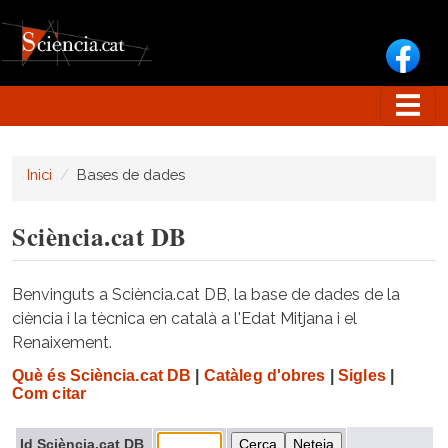
Vés al contingut
Inici
Bases de dades
Sciència.cat DB
Benvinguts a Sciència.cat DB, la base de dades de la
ciència i la tècnica en català a l'Edat Mitjana i el
Renaixement.
Què és Sciència.cat DB
|
Catàleg d'obres
|
Sigles
|
Com citar
Id Sciència.cat DB