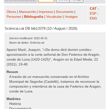
CAT
-
Obres
|
Manuscrits
|
Impresos
|
Documents
|
ESP
-
Persones
|
Bibliografia
|
Vocabulari
|
Imatges
ENG
Sciència.cat DB bib13378 (10 / August / 2026)
Darrera modificació:
2022-05-31
Bases de dades:
Sciència.cat
Aparici Martí, Joaquín, "«De domo dicti domini comitis»:
aproximación a la corte señorial de Don Federico de Aragón,
conde de Luna (1420-1425)",
Aragón en la Edad Media
, 22
(2011), 19-48.
Resum
A través de un manuscrito conservado en el Archivo
Municipal de Segorbe (Castelló), tratamos de reconocer la
composición y miembros de la casa de Federico de Aragón,
conde de Luna.
Matèries
Història
Documentació