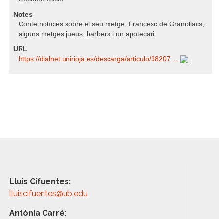
Notes
Conté notícies sobre el seu metge, Francesc de Granollacs,
alguns metges jueus, barbers i un apotecari.
URL
https:/​/​dialnet.unirioja.es/​descarga/​articulo/​38207 ...
Lluís Cifuentes:
lluiscifuentes@ub.edu
Antònia Carré: