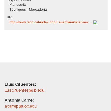
Manuscrits
Tècniques - Mercaderia
URL
http:/​/​www.raco.cat/​index.php/​Faventia/​article/​view ...
Lluís Cifuentes:
lluiscifuentes@ub.edu
Antònia Carré:
acarrep@uoc.edu