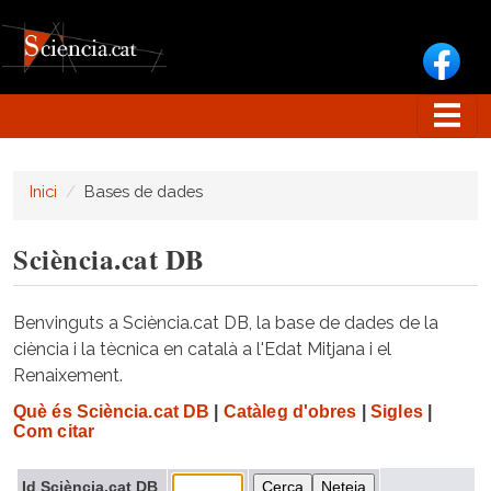
Vés al contingut
Inici
Bases de dades
Sciència.cat DB
Benvinguts a Sciència.cat DB, la base de dades de la
ciència i la tècnica en català a l'Edat Mitjana i el
Renaixement.
Què és Sciència.cat DB
|
Catàleg d'obres
|
Sigles
|
Com citar
Id Sciència.cat DB