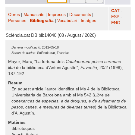
CAT
-
Obres
|
Manuscrits
|
Impresos
|
Documents
|
ESP
-
Persones
|
Bibliografia
|
Vocabulari
|
Imatges
ENG
Sciència.cat DB bib14040 (08 / August / 2026)
Darrera modificació:
2012-05-18
Bases de dades:
Sciència.cat, Translat
Mayer, Marc, "La fortuna dels
Catalanorum prisco sermone
libri
de la biblioteca d'Antoni Agustín",
Faventia
, 20/2 (1998),
187-192.
Resum
En aquest article l'autor identifica el Ms 4 de la Biblioteca
Universitària de Barcelona amb el Ms 542 (
Libre de
conexences de especies, e de drogues, e de avisaments de
pesos, canes, e mesures de diverses terres
) de la Biblioteca
d'A. Agustín.
Matèries
Biblioteques
Agustí, Antoni