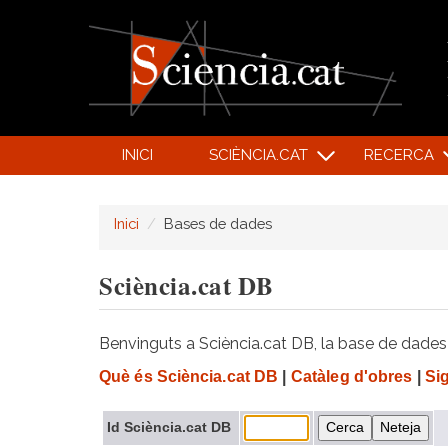
INICI
SCIÈNCIA.CAT
RECERCA
Inici
Bases de dades
Sciència.cat DB
Benvinguts a Sciència.cat DB, la base de dades d
Què és Sciència.cat DB
|
Catàleg d'obres
|
Si
Id Sciència.cat DB