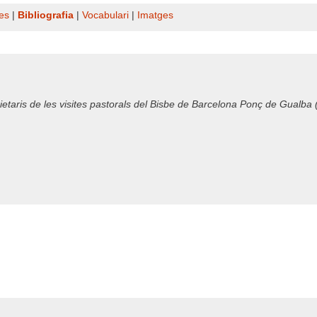
es
|
Bibliografia
|
Vocabulari
|
Imatges
ietaris de les visites pastorals del Bisbe de Barcelona Ponç de Gualba