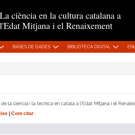
Vés al contingut
La ciència en la cultura catalana a
l'Edat Mitjana i el Renaixement
BASES DE DADES
BIBLIOTECA DIGITAL
EN
e la ciència i la tècnica en català a l'Edat Mitjana i el Renai
gles
|
Com citar