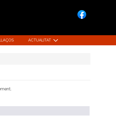
LLAÇOS
ACTUALITAT
xement.