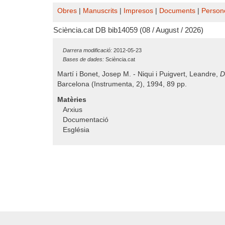
Obres
|
Manuscrits
|
Impresos
|
Documents
|
Person
Sciència.cat DB bib14059 (08 / August / 2026)
Darrera modificació:
2012-05-23
Bases de dades:
Sciència.cat
Martí i Bonet, Josep M. - Niqui i Puigvert, Leandre,
D
Barcelona (Instrumenta, 2), 1994, 89 pp.
Matèries
Arxius
Documentació
Església