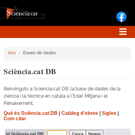
Vés al contingut
Inici
Bases de dades
Sciència.cat DB
Benvinguts a Sciència.cat DB, la base de dades de la
ciència i la tècnica en català a l'Edat Mitjana i el
Renaixement.
Què és Sciència.cat DB
|
Catàleg d'obres
|
Sigles
|
Com citar
Id Sciència.cat DB