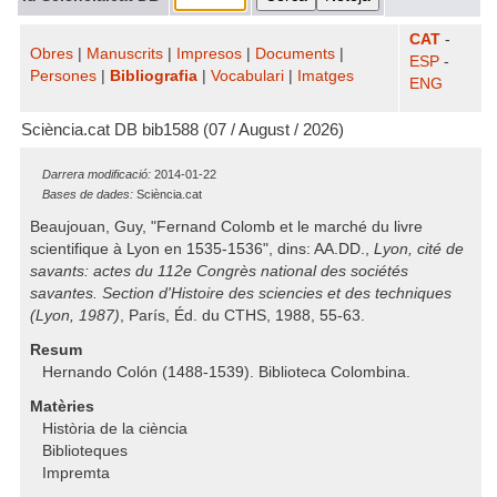
CAT
-
Obres
|
Manuscrits
|
Impresos
|
Documents
|
ESP
-
Persones
|
Bibliografia
|
Vocabulari
|
Imatges
ENG
Sciència.cat DB bib1588 (07 / August / 2026)
Darrera modificació:
2014-01-22
Bases de dades:
Sciència.cat
Beaujouan, Guy, "Fernand Colomb et le marché du livre
scientifique à Lyon en 1535-1536", dins: AA.DD.,
Lyon, cité de
savants: actes du 112e Congrès national des sociétés
savantes. Section d'Histoire des sciencies et des techniques
(Lyon, 1987)
, París, Éd. du CTHS, 1988, 55-63.
Resum
Hernando Colón (1488-1539). Biblioteca Colombina.
Matèries
Història de la ciència
Biblioteques
Impremta