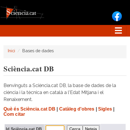
Vés al contingut
Inici
Bases de dades
Sciència.cat DB
Benvinguts a Sciència.cat DB, la base de dades de la
ciència i la tècnica en català a l'Edat Mitjana i el
Renaixement.
Què és Sciència.cat DB
|
Catàleg d'obres
|
Sigles
|
Com citar
Id Sciència.cat DB