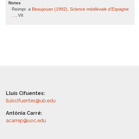
Notes
Reimpr. a
Beaujouan (1992),
Science médiévale d’Espagne
...
, VII.
Lluís Cifuentes:
lluiscifuentes@ub.edu
Antònia Carré:
acarrep@uoc.edu