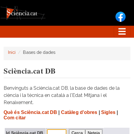
Vés al contingut
Inici
Bases de dades
Sciència.cat DB
Benvinguts a Sciència.cat DB, la base de dades de la
ciència i la tècnica en català a l'Edat Mitjana i el
Renaixement.
Què és Sciència.cat DB
|
Catàleg d'obres
|
Sigles
|
Com citar
Id Sciència.cat DB