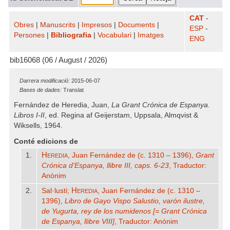
CAT
-
Obres
|
Manuscrits
|
Impresos
|
Documents
|
ESP
-
Persones
|
Bibliografia
|
Vocabulari
|
Imatges
ENG
bib16068 (06 / August / 2026)
Darrera modificació:
2015-06-07
Bases de dades:
Translat
Fernández de Heredia, Juan,
La Grant Crónica de Espanya.
Libros I-II
, ed. Regina af Geijerstam, Uppsala, Almqvist &
Wiksells, 1964.
Conté edicions de
Heredia
1.
, Juan Fernández de (c. 1310 – 1396),
Grant
Crónica d'Espanya, llibre III, caps. 6-23
, Traductor:
Anònim
Heredia
2.
Sal·lusti;
, Juan Fernández de (c. 1310 –
1396),
Libro de Gayo Vispo Salustio, varón ilustre,
de Yugurta, rey de los numidenos [= Grant Crónica
de Espanya, llibre VIII]
, Traductor: Anònim