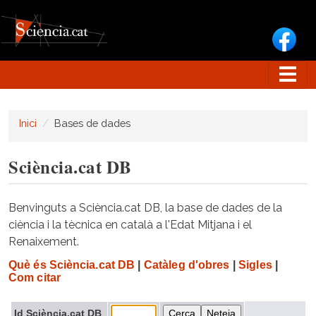
Vés al contingut
Inici
Bases de dades
Sciència.cat DB
Benvinguts a Sciència.cat DB, la base de dades de la
ciència i la tècnica en català a l'Edat Mitjana i el
Renaixement.
Què és Sciència.cat DB
|
Catàleg d'obres
|
Sigles
|
Com citar
Id Sciència.cat DB