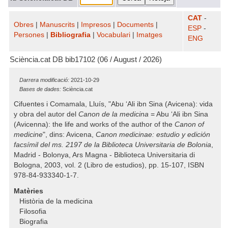
CAT
-
Obres
|
Manuscrits
|
Impresos
|
Documents
|
ESP
-
Persones
|
Bibliografia
|
Vocabulari
|
Imatges
ENG
Sciència.cat DB bib17102 (06 / August / 2026)
Darrera modificació:
2021-10-29
Bases de dades:
Sciència.cat
Cifuentes i Comamala, Lluís, "Abu ‘Ali ibn Sina (Avicena): vida
y obra del autor del
Canon de la medicina
= Abu ‘Ali ibn Sina
(Avicenna): the life and works of the author of the
Canon of
medicine
", dins: Avicena,
Canon medicinae: estudio y edición
facsímil del ms. 2197 de la Biblioteca Universitaria de Bolonia
,
Madrid - Bolonya, Ars Magna - Biblioteca Universitaria di
Bologna, 2003, vol. 2 (Libro de estudios), pp. 15-107, ISBN
978-84-933340-1-7.
Matèries
Història de la medicina
Filosofia
Biografia