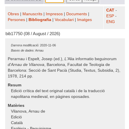
CAT
-
Obres
|
Manuscrits
|
Impresos
|
Documents
|
ESP
-
Persones
|
Bibliografia
|
Vocabulari
|
Imatges
ENG
bib17750 (08 / August / 2026)
Darrera modificació:
2020-11-06
Bases de dades:
Arnau
Perarnau i Espelt, Josep (ed.),
L'
Alia informatio beguinorum
d'Arnau de Vilanova
, Barcelona, Facultat de Teologia de
Barcelona: Secció de Sant Pacià (Studia, Textus, Subsidia, 2),
1978, 214 pp.
Resum
Edició crítica del text original català i de la traducció
napolitana medieval, en pàgines oposades.
Matèries
Vilanova, Arnau de
Edició
Català
Església - Beguinisme