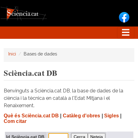
Vés al contingut
Inici
Bases de dades
Sciència.cat DB
Benvinguts a Sciència.cat DB, la base de dades de la
ciència i la tècnica en català a l'Edat Mitjana i el
Renaixement.
Què és Sciència.cat DB
|
Catàleg d'obres
|
Sigles
|
Com citar
Id Sciència.cat DB