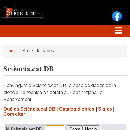
Vés al contingut
Inici
Bases de dades
Sciència.cat DB
Benvinguts a Sciència.cat DB, la base de dades de la
ciència i la tècnica en català a l'Edat Mitjana i el
Renaixement.
Què és Sciència.cat DB
|
Catàleg d'obres
|
Sigles
|
Com citar
Id Sciència.cat DB