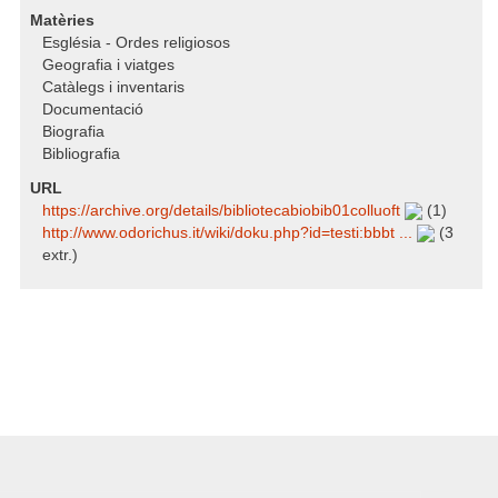
Matèries
Església - Ordes religiosos
Geografia i viatges
Catàlegs i inventaris
Documentació
Biografia
Bibliografia
URL
https:/​/​archive.org/​details/​bibliotecabiobib01colluoft
(1)
http:/​/​www.odorichus.it/​wiki/​doku.php?id=testi:bbbt ...
(3
extr.)