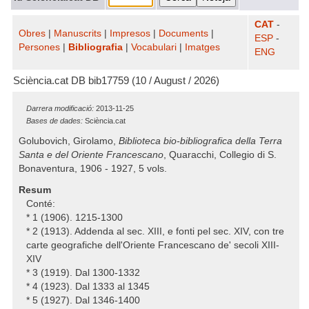
CAT
-
Obres
|
Manuscrits
|
Impresos
|
Documents
|
ESP
-
Persones
|
Bibliografia
|
Vocabulari
|
Imatges
ENG
Sciència.cat DB bib17759 (10 / August / 2026)
Darrera modificació:
2013-11-25
Bases de dades:
Sciència.cat
Golubovich, Girolamo,
Biblioteca bio-bibliografica della Terra
Santa e del Oriente Francescano
, Quaracchi, Collegio di S.
Bonaventura, 1906 - 1927, 5 vols.
Resum
Conté:
* 1 (1906). 1215-1300
* 2 (1913). Addenda al sec. XIII, e fonti pel sec. XIV, con tre
carte geografiche dell'Oriente Francescano de' secoli XIII-
XIV
* 3 (1919). Dal 1300-1332
* 4 (1923). Dal 1333 al 1345
* 5 (1927). Dal 1346-1400