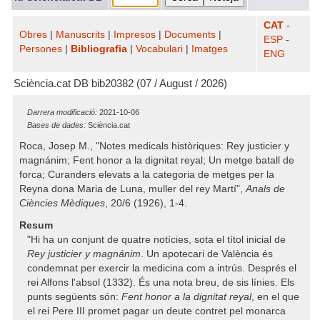
CAT
-
Obres
|
Manuscrits
|
Impresos
|
Documents
|
ESP
-
Persones
|
Bibliografia
|
Vocabulari
|
Imatges
ENG
Sciència.cat DB bib20382 (07 / August / 2026)
Darrera modificació:
2021-10-06
Bases de dades:
Sciència.cat
Roca, Josep M., "Notes medicals històriques: Rey justicier y
magnánim; Fent honor a la dignitat reyal; Un metge batall de
forca; Curanders elevats a la categoria de metges per la
Reyna dona Maria de Luna, muller del rey Martí",
Anals de
Ciències Mèdiques
, 20/6 (1926), 1-4.
Resum
"Hi ha un conjunt de quatre notícies, sota el títol inicial de
Rey justicier y magnánim
. Un apotecari de València és
condemnat per exercir la medicina com a intrús. Després el
rei Alfons l'absol (1332). És una nota breu, de sis línies. Els
punts següents són:
Fent honor a la dignitat reyal
, en el que
el rei Pere III promet pagar un deute contret pel monarca