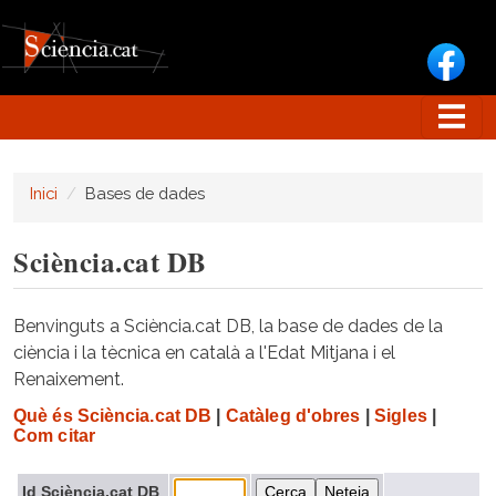
Vés al contingut
Inici
Bases de dades
Sciència.cat DB
Benvinguts a Sciència.cat DB, la base de dades de la
ciència i la tècnica en català a l'Edat Mitjana i el
Renaixement.
Què és Sciència.cat DB
|
Catàleg d'obres
|
Sigles
|
Com citar
Id Sciència.cat DB