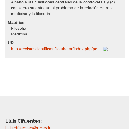
Albano a las cuestiones centrales de la controversia y (c)
considera su enfoque al problema de la relación entre la
medicina y la filosofía.
Matèries
Filosofia
Medicina
URL
http:/​/​revistascientificas.filo.uba.ar/​index.php/​pe ...
Lluís Cifuentes:
lluiscifuentes@ub.edu