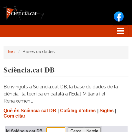
Vés al contingut
Inici
Bases de dades
Sciència.cat DB
Benvinguts a Sciència.cat DB, la base de dades de la
ciència i la tècnica en català a l'Edat Mitjana i el
Renaixement.
Què és Sciència.cat DB
|
Catàleg d'obres
|
Sigles
|
Com citar
Id Sciència.cat DB