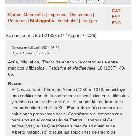
CAT
-
Obres
|
Manuscrits
|
Impresos
|
Documents
|
ESP
-
Persones
|
Bibliografia
|
Vocabulari
|
Imatges
ENG
Sciència.cat DB bib21338 (07 / August / 2026)
Darrera modificació:
2024-05-24
Bases de dades:
Sciència.cat
Asúa, Miguel de, "Pedro de Abano y la controversia entre
médicos y filósofos",
Patristica et Mediaevalia
, 18 (1997), 49-
66.
Resum
El
Conciliator
de Pedro de Abano (1250-c. 1316) constituyó
una codificación de la controversia escolástica entre filósofos
y médicos que se desarrolló en el mundo latino durante la
segunda mitad del siglo XIII. Este trabajo (a) compara las
soluciones propuestas por el
Conciliator
a cuestiones con
paralelos en el comentario de Petrus Hispanus al
De
animalibus
y a las
Questiones super de animalibus
de
Alberto Magno, (b) discute las soluciones de Pedro de