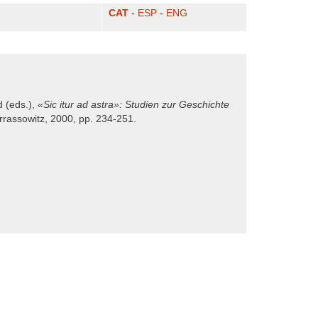
CAT
-
ESP
-
ENG
d (eds.),
«Sic itur ad astra»: Studien zur Geschichte
rassowitz, 2000, pp. 234-251.