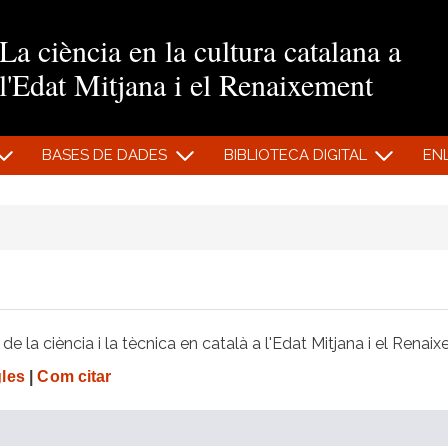
Vés al contingut
La ciència en la cultura catalana a
l'Edat Mitjana i el Renaixement
BASES DE DADES
BIBLIOTECA DIGITAL
EN
e la ciència i la tècnica en català a l'Edat Mitjana i el Renai
gles
|
Com citar