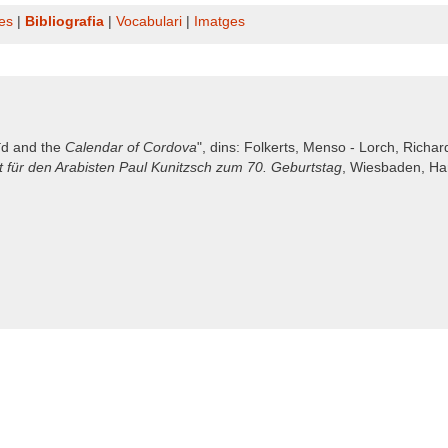
es
|
Bibliografia
|
Vocabulari
|
Imatges
‘īd and the
Calendar of Cordova
", dins: Folkerts, Menso - Lorch, Richar
t für den Arabisten Paul Kunitzsch zum 70. Geburtstag
, Wiesbaden, Har