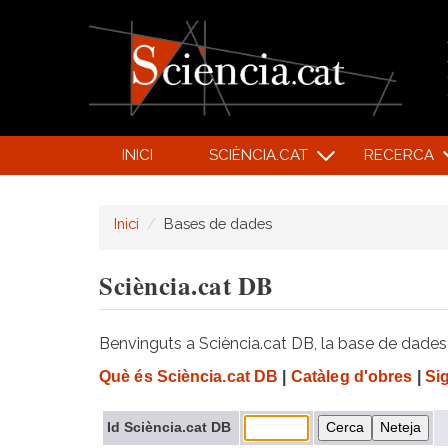
INICI
SCIÈNCIA.CAT
RECERCA
Inici
Bases de dades
Sciència.cat DB
Benvinguts a Sciència.cat DB, la base de dades d
Què és Sciència.cat DB
|
Catàleg d'obres
|
Si
Id Sciència.cat DB