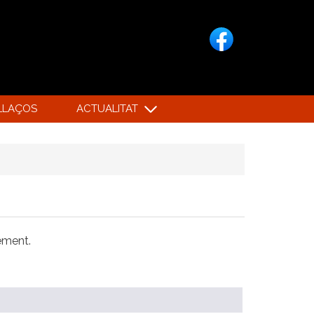
LLAÇOS
ACTUALITAT
xement.