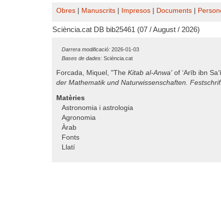
Obres
|
Manuscrits
|
Impresos
|
Documents
|
Person
Sciència.cat DB bib25461 (07 / August / 2026)
Darrera modificació:
2026-01-03
Bases de dades:
Sciència.cat
Forcada, Miquel, "The
Kitab al-Anwa'
of ‘Arīb ibn Sa
der Mathematik und Naturwissenschaften. Festschrif
Matèries
Astronomia i astrologia
Agronomia
Àrab
Fonts
Llatí