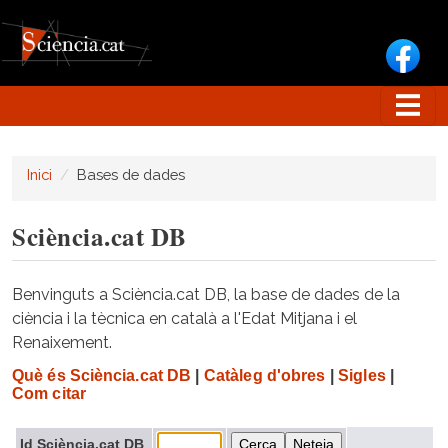
Vés al contingut
Inici
Bases de dades
Sciència.cat DB
Benvinguts a Sciència.cat DB, la base de dades de la
ciència i la tècnica en català a l'Edat Mitjana i el
Renaixement.
Què és Sciència.cat DB
|
Catàleg d'obres
|
Sigles
|
Com citar
Id Sciència.cat DB