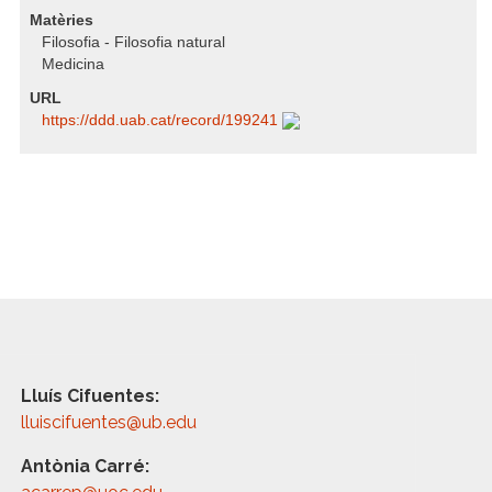
Matèries
Filosofia - Filosofia natural
Medicina
URL
https:/​/​ddd.uab.cat/​record/​199241
Lluís Cifuentes:
lluiscifuentes@ub.edu
Antònia Carré: