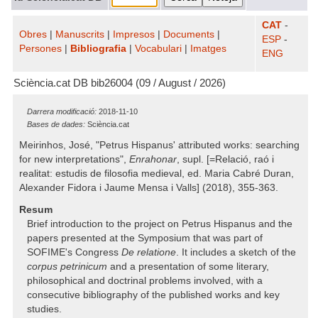
CAT
-
Obres
|
Manuscrits
|
Impresos
|
Documents
|
ESP
-
Persones
|
Bibliografia
|
Vocabulari
|
Imatges
ENG
Sciència.cat DB bib26004 (09 / August / 2026)
Darrera modificació:
2018-11-10
Bases de dades:
Sciència.cat
Meirinhos, José, "Petrus Hispanus' attributed works: searching
for new interpretations",
Enrahonar
, supl. [=Relació, raó i
realitat: estudis de filosofia medieval, ed. Maria Cabré Duran,
Alexander Fidora i Jaume Mensa i Valls] (2018), 355-363.
Resum
Brief introduction to the project on Petrus Hispanus and the
papers presented at the Symposium that was part of
SOFIME's Congress
De relatione
. It includes a sketch of the
corpus petrinicum
and a presentation of some literary,
philosophical and doctrinal problems involved, with a
consecutive bibliography of the published works and key
studies.