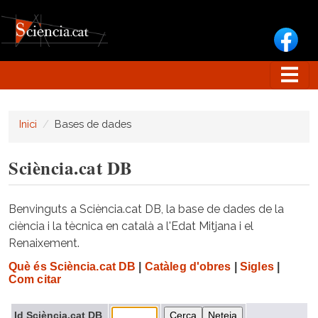
Vés al contingut
Inici
Bases de dades
Sciència.cat DB
Benvinguts a Sciència.cat DB, la base de dades de la
ciència i la tècnica en català a l'Edat Mitjana i el
Renaixement.
Què és Sciència.cat DB
|
Catàleg d'obres
|
Sigles
|
Com citar
Id Sciència.cat DB