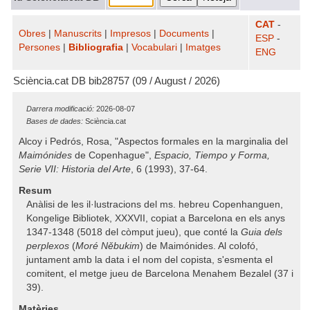
CAT
-
Obres
|
Manuscrits
|
Impresos
|
Documents
|
ESP
-
Persones
|
Bibliografia
|
Vocabulari
|
Imatges
ENG
Sciència.cat DB bib28757 (09 / August / 2026)
Darrera modificació:
2026-08-07
Bases de dades:
Sciència.cat
Alcoy i Pedrós, Rosa, "Aspectos formales en la marginalia del
Maimónides
de Copenhague",
Espacio, Tiempo y Forma,
Serie VII: Historia del Arte
, 6 (1993), 37-64.
Resum
Anàlisi de les il·lustracions del ms. hebreu Copenhanguen,
Kongelige Bibliotek, XXXVII, copiat a Barcelona en els anys
1347-1348 (5018 del còmput jueu), que conté la
Guia dels
perplexos
(
Moré Něbukim
) de Maimónides. Al colofó,
juntament amb la data i el nom del copista, s'esmenta el
comitent, el metge jueu de Barcelona Menahem Bezalel (37 i
39).
Matèries