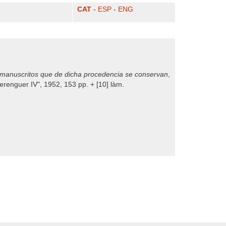
CAT
-
ESP
-
ENG
los manuscritos que de dicha procedencia se conservan
,
renguer IV", 1952, 153 pp. + [10] làm.