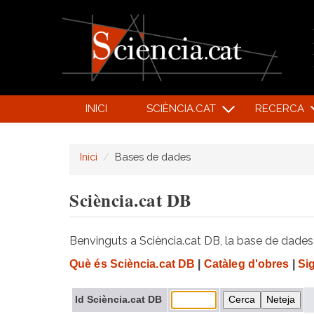
INICI
SCIÈNCIA.CAT
RECERCA
Inici
Bases de dades
Sciència.cat DB
Benvinguts a Sciència.cat DB, la base de dades d
Què és Sciència.cat DB
|
Catàleg d'obres
|
Si
Id Sciència.cat DB