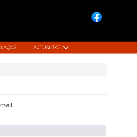
LLAÇOS
ACTUALITAT
xement.