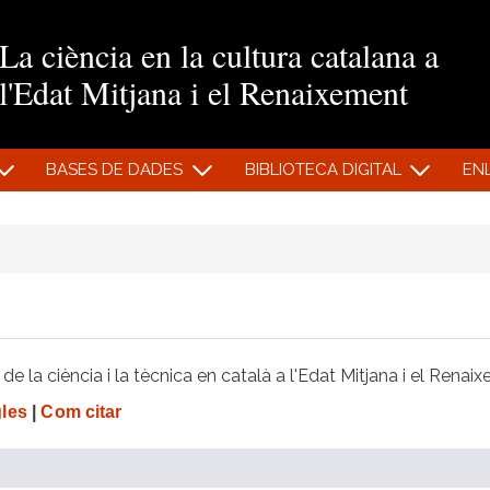
Vés al contingut
La ciència en la cultura catalana a
l'Edat Mitjana i el Renaixement
BASES DE DADES
BIBLIOTECA DIGITAL
EN
e la ciència i la tècnica en català a l'Edat Mitjana i el Renai
gles
|
Com citar