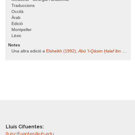
Traduccions
Occità
Àrab
Edició
Montpeller
Lèxic
Notes
Una altra edició a
Elsheikh (1992),
Abū 'l-Qāsim Ḫalaf ibn ...
.
Lluís Cifuentes:
lluiscifuentes@ub.edu