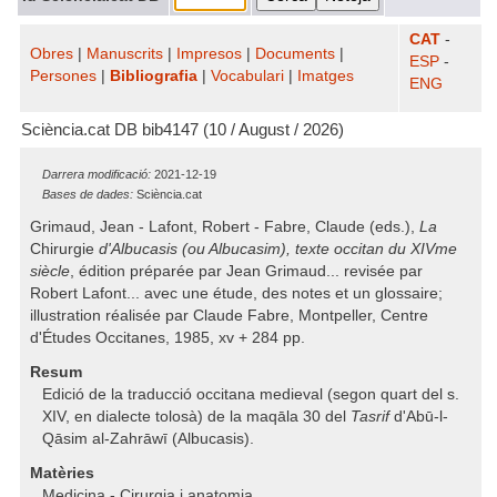
CAT
-
Obres
|
Manuscrits
|
Impresos
|
Documents
|
ESP
-
Persones
|
Bibliografia
|
Vocabulari
|
Imatges
ENG
Sciència.cat DB bib4147 (10 / August / 2026)
Darrera modificació:
2021-12-19
Bases de dades:
Sciència.cat
Grimaud, Jean - Lafont, Robert - Fabre, Claude (eds.),
La
Chirurgie
d'Albucasis (ou Albucasim), texte occitan du XIVme
siècle
, édition préparée par Jean Grimaud... revisée par
Robert Lafont... avec une étude, des notes et un glossaire;
illustration réalisée par Claude Fabre, Montpeller, Centre
d'Études Occitanes, 1985, xv + 284 pp.
Resum
Edició de la traducció occitana medieval (segon quart del s.
XIV, en dialecte tolosà) de la maqāla 30 del
Tasrif
d'Abū-l-
Qāsim al-Zahrāwī (Albucasis).
Matèries
Medicina - Cirurgia i anatomia