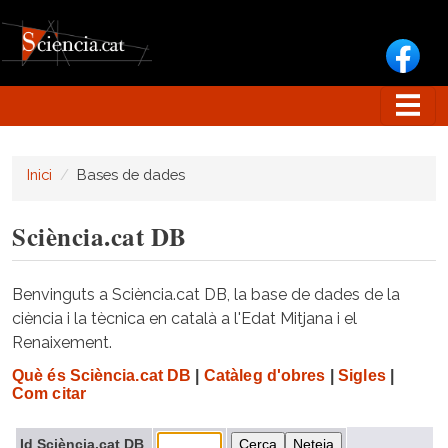
Vés al contingut
Inici
Bases de dades
Sciència.cat DB
Benvinguts a Sciència.cat DB, la base de dades de la
ciència i la tècnica en català a l'Edat Mitjana i el
Renaixement.
Què és Sciència.cat DB
|
Catàleg d'obres
|
Sigles
|
Com citar
Id Sciència.cat DB