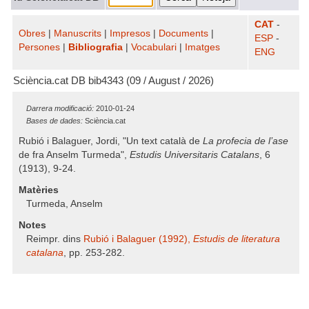
CAT
-
Obres
|
Manuscrits
|
Impresos
|
Documents
|
ESP
-
Persones
|
Bibliografia
|
Vocabulari
|
Imatges
ENG
Sciència.cat DB bib4343 (09 / August / 2026)
Darrera modificació:
2010-01-24
Bases de dades:
Sciència.cat
Rubió i Balaguer, Jordi, "Un text català de
La profecia de l’ase
de fra Anselm Turmeda",
Estudis Universitaris Catalans
, 6
(1913), 9-24.
Matèries
Turmeda, Anselm
Notes
Reimpr. dins
Rubió i Balaguer (1992),
Estudis de literatura
catalana
, pp. 253-282.