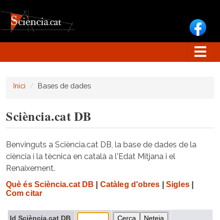
Vés al contingut
Inici
Bases de dades
Sciència.cat DB
Benvinguts a Sciència.cat DB, la base de dades de la
ciència i la tècnica en català a l'Edat Mitjana i el
Renaixement.
Què és Sciència.cat DB
|
Catàleg d'obres
|
Sigles
|
Com citar
Id Sciència.cat DB