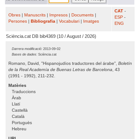
CAT
-
Obres
|
Manuscrits
|
Impresos
|
Documents
|
ESP
-
Persones
|
Bibliografia
|
Vocabulari
|
Imatges
ENG
Sciència.cat DB bib4369 (10 / August / 2026)
Darrera modificació:
2013-09-02
Bases de dades:
Sciència.cat
Romano, David, "Hispanojudíos traductores del árabe",
Boletín
de la Real Academía de Buenas Letras de Barcelona
, 43
(1991 - 1992), 211-232.
Matèries
Traduccions
Àrab
Llatí
Castellà
Català
Portuguès
Hebreu
URL