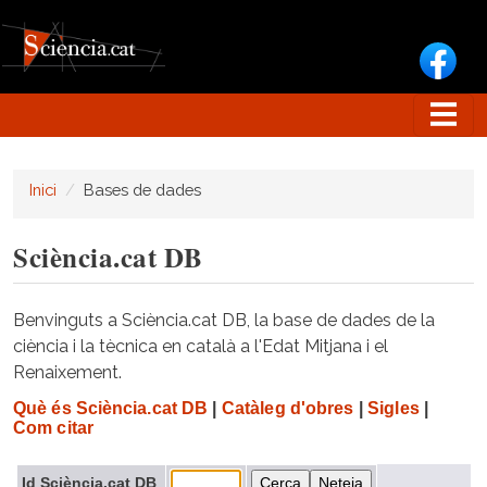
Vés al contingut
Inici
Bases de dades
Sciència.cat DB
Benvinguts a Sciència.cat DB, la base de dades de la
ciència i la tècnica en català a l'Edat Mitjana i el
Renaixement.
Què és Sciència.cat DB
|
Catàleg d'obres
|
Sigles
|
Com citar
Id Sciència.cat DB