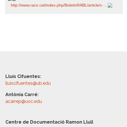
http:/​/​www.raco.cat/​index.php/​BoletinRABL/​article/​v ...
Lluís Cifuentes:
lluiscifuentes@ub.edu
Antònia Carré:
acarrep@uoc.edu
Centre de Documentació Ramon Llull