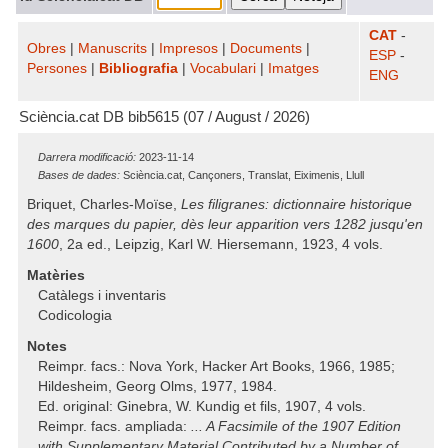
CAT
-
Obres
|
Manuscrits
|
Impresos
|
Documents
|
ESP
-
Persones
|
Bibliografia
|
Vocabulari
|
Imatges
ENG
Sciència.cat DB bib5615 (07 / August / 2026)
Darrera modificació:
2023-11-14
Bases de dades:
Sciència.cat, Cançoners, Translat, Eiximenis, Llull
Briquet, Charles-Moïse,
Les filigranes: dictionnaire historique
des marques du papier, dès leur apparition vers 1282 jusqu'en
1600
, 2a ed., Leipzig, Karl W. Hiersemann, 1923, 4 vols.
Matèries
Catàlegs i inventaris
Codicologia
Notes
Reimpr. facs.: Nova York, Hacker Art Books, 1966, 1985;
Hildesheim, Georg Olms, 1977, 1984.
Ed. original: Ginebra, W. Kundig et fils, 1907, 4 vols.
Reimpr. facs. ampliada:
... A Facsimile of the 1907 Edition
with Supplementary Material Contributed by a Number of