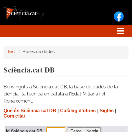
Vés al contingut
Inici
Bases de dades
Sciència.cat DB
Benvinguts a Sciència.cat DB, la base de dades de la
ciència i la tècnica en català a l'Edat Mitjana i el
Renaixement.
Què és Sciència.cat DB
|
Catàleg d'obres
|
Sigles
|
Com citar
Id Sciència.cat DB