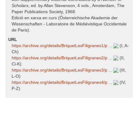
Scholars
, ed. by Allan Stevenson, 4 vols., Amsterdam, The
Paper Publications Society, 1968.
Edició en xarxa en curs (Österreichische Akademie der
Wissenschaften - Laboratoire de Médiévistique Occidentale
de Paris).
URL
https:/​/​archive.org/​details/​BriquetLesFiligranes1/​p ...
(I, A-
Ch)
https:/​/​archive.org/​details/​BriquetLesFiligranes2/​p ...
(II,
Ci-K)
https:/​/​archive.org/​details/​BriquetLesFiligranes3/​p ...
(III,
L-O)
https:/​/​archive.org/​details/​BriquetLesFiligranes4/​p ...
(IV,
P-Z)