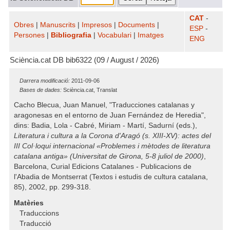
CAT
-
Obres
|
Manuscrits
|
Impresos
|
Documents
|
ESP
-
Persones
|
Bibliografia
|
Vocabulari
|
Imatges
ENG
Sciència.cat DB bib6322 (09 / August / 2026)
Darrera modificació:
2011-09-06
Bases de dades:
Sciència.cat, Translat
Cacho Blecua, Juan Manuel, "Traducciones catalanas y
aragonesas en el entorno de Juan Fernández de Heredia",
dins: Badia, Lola - Cabré, Miriam - Martí, Sadurní (eds.),
Literatura i cultura a la Corona d'Aragó (s. XIII-XV): actes del
III Col·loqui internacional «Problemes i mètodes de literatura
catalana antiga» (Universitat de Girona, 5-8 juliol de 2000)
,
Barcelona, Curial Edicions Catalanes - Publicacions de
l'Abadia de Montserrat (Textos i estudis de cultura catalana,
85), 2002, pp. 299-318.
Matèries
Traduccions
Traducció