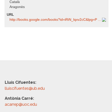
Català
Aragonès
URL
http:/​/​books.google.com/​books?id=iRiN_lqxv2cC​&lpg=P ...
Lluís Cifuentes:
lluiscifuentes@ub.edu
Antònia Carré:
acarrep@uoc.edu