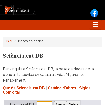
Vés al contingut
Inici
Bases de dades
Sciència.cat DB
Benvinguts a Sciència.cat DB, la base de dades de la
ciència i la tècnica en català a l'Edat Mitjana i el
Renaixement.
Què és Sciència.cat DB
|
Catàleg d'obres
|
Sigles
|
Com citar
Id Sciència.cat DB