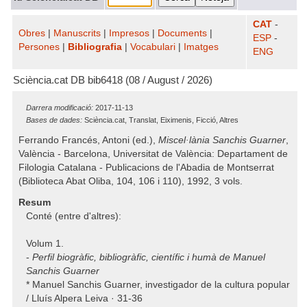
CAT
-
Obres
|
Manuscrits
|
Impresos
|
Documents
|
ESP
-
Persones
|
Bibliografia
|
Vocabulari
|
Imatges
ENG
Sciència.cat DB bib6418 (08 / August / 2026)
Darrera modificació:
2017-11-13
Bases de dades:
Sciència.cat, Translat, Eiximenis, Ficció, Altres
Ferrando Francés, Antoni (ed.),
Miscel·lània Sanchis Guarner
,
València - Barcelona, Universitat de València: Departament de
Filologia Catalana - Publicacions de l'Abadia de Montserrat
(Biblioteca Abat Oliba, 104, 106 i 110), 1992, 3 vols.
Resum
Conté (entre d'altres):
Volum 1.
-
Perfil biogràfic, bibliogràfic, científic i humà de Manuel
Sanchis Guarner
* Manuel Sanchis Guarner, investigador de la cultura popular
/ Lluís Alpera Leiva · 31-36