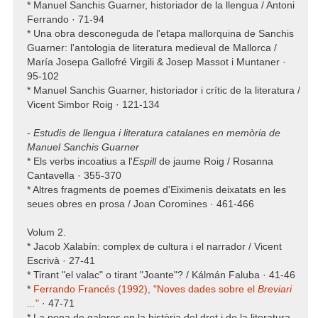
* Manuel Sanchis Guarner, historiador de la llengua / Antoni
Ferrando · 71-94
* Una obra desconeguda de l'etapa mallorquina de Sanchis
Guarner: l'antologia de literatura medieval de Mallorca /
María Josepa Gallofré Virgili & Josep Massot i Muntaner ·
95-102
* Manuel Sanchis Guarner, historiador i crític de la literatura /
Vicent Simbor Roig · 121-134
-
Estudis de llengua i literatura catalanes en memòria de
Manuel Sanchis Guarner
* Els verbs incoatius a l'
Espill
de jaume Roig / Rosanna
Cantavella · 355-370
* Altres fragments de poemes d'Eiximenis deixatats en les
seues obres en prosa / Joan Coromines · 461-466
Volum 2.
* Jacob Xalabín: complex de cultura i el narrador / Vicent
Escrivà · 27-41
* Tirant "el valac" o tirant "Joante"? / Kálmán Faluba · 41-46
*
Ferrando Francés (1992), "Noves dades sobre el
Breviari
...
"
· 47-71
* La pena de galeres en la història del dret i de la literatura