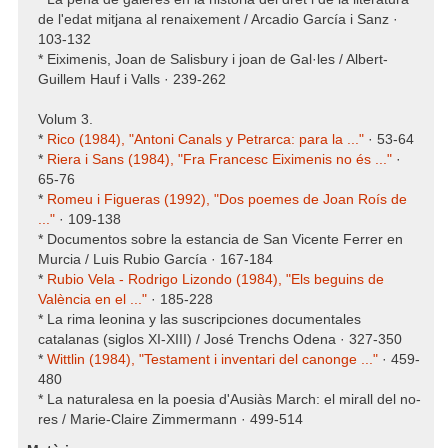
de l'edat mitjana al renaixement / Arcadio García i Sanz ·
103-132
* Eiximenis, Joan de Salisbury i joan de Gal·les / Albert-
Guillem Hauf i Valls · 239-262
Volum 3.
*
Rico (1984), "Antoni Canals y Petrarca: para la ..."
· 53-64
*
Riera i Sans (1984), "Fra Francesc Eiximenis no és ..."
·
65-76
*
Romeu i Figueras (1992), "Dos poemes de Joan Roís de
..."
· 109-138
* Documentos sobre la estancia de San Vicente Ferrer en
Murcia / Luis Rubio García · 167-184
*
Rubio Vela - Rodrigo Lizondo (1984), "Els beguins de
València en el ..."
· 185-228
* La rima leonina y las suscripciones documentales
catalanas (siglos XI-XIII) / José Trenchs Odena · 327-350
*
Wittlin (1984), "Testament i inventari del canonge ..."
· 459-
480
* La naturalesa en la poesia d'Ausiàs March: el mirall del no-
res / Marie-Claire Zimmermann · 499-514