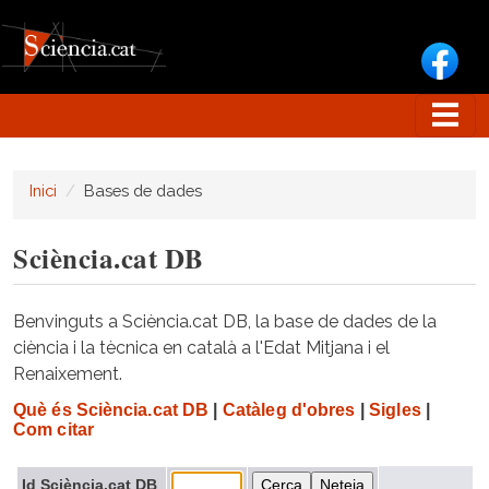
Vés al contingut
Inici
Bases de dades
Sciència.cat DB
Benvinguts a Sciència.cat DB, la base de dades de la
ciència i la tècnica en català a l'Edat Mitjana i el
Renaixement.
Què és Sciència.cat DB
|
Catàleg d'obres
|
Sigles
|
Com citar
Id Sciència.cat DB