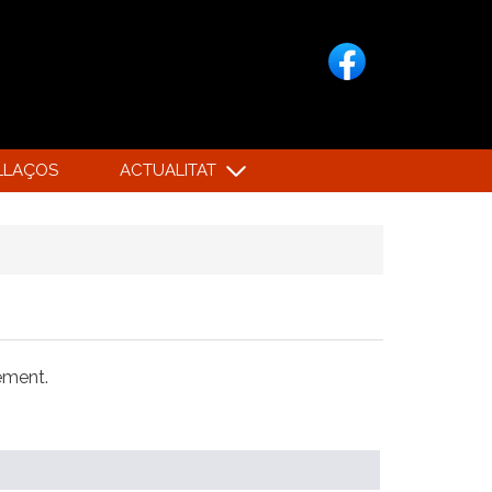
LLAÇOS
ACTUALITAT
xement.