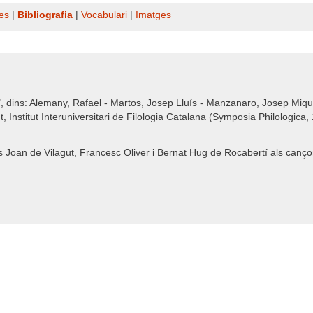
es
|
Bibliografia
|
Vocabulari
|
Imatges
l", dins: Alemany, Rafael - Martos, Josep Lluís - Manzanaro, Josep Miqu
t, Institut Interuniversitari de Filologia Catalana (Symposia Philologica,
rs Joan de Vilagut, Francesc Oliver i Bernat Hug de Rocabertí als canço