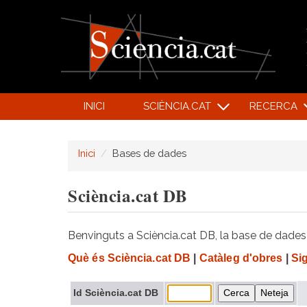
INICI
SCIÈNCIA.CAT
RECERCA
Inici
Bases de dades
Sciència.cat DB
Benvinguts a Sciència.cat DB, la base de dades d
Què és Sciència.cat DB
|
Catàleg d'obres
|
Si
Id Sciència.cat DB