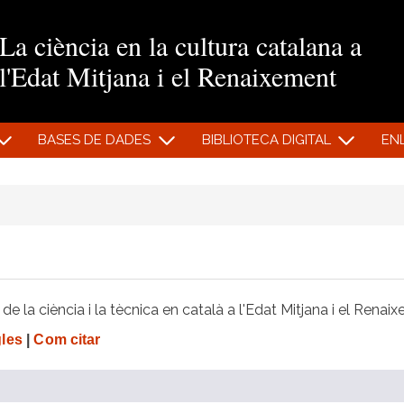
Vés al contingut
La ciència en la cultura catalana a
l'Edat Mitjana i el Renaixement
BASES DE DADES
BIBLIOTECA DIGITAL
EN
e la ciència i la tècnica en català a l'Edat Mitjana i el Renai
gles
|
Com citar