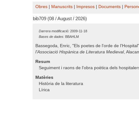
Obres
|
Manuscrits
|
Impresos
|
Documents
|
Person
bib709 (08 / August / 2026)
Darrera modificació:
2009-11-18
Bases de dades:
BBAHLM
Bassegoda, Enric, "Els poetes de l'orde de l'Hospita
l'Associació Hispànica de Literatura Medieval
, Alacan
Resum
Seguiment i raons de l'obra poètica dels hospitale
Matèries
Història de la literatura
Lírica