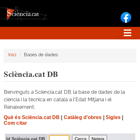
Vés al contingut
Inici
Bases de dades
Sciència.cat DB
Benvinguts a Sciència.cat DB, la base de dades de la
ciència i la tècnica en català a l'Edat Mitjana i el
Renaixement.
Què és Sciència.cat DB
|
Catàleg d'obres
|
Sigles
|
Com citar
Id Sciència.cat DB