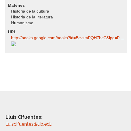
Matèries
Història de la cultura
Història de la literatura
Humanisme
URL
http:/​/​books.google.com/​books?id=BcvzmPQH7bcC​&lpg=P ...
Lluís Cifuentes:
lluiscifuentes@ub.edu