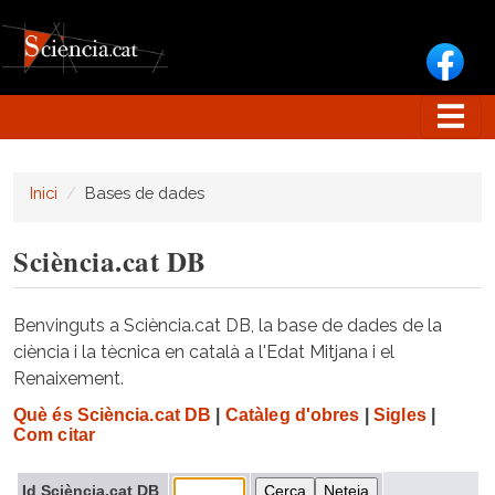
Vés al contingut
Inici
Bases de dades
Sciència.cat DB
Benvinguts a Sciència.cat DB, la base de dades de la
ciència i la tècnica en català a l'Edat Mitjana i el
Renaixement.
Què és Sciència.cat DB
|
Catàleg d'obres
|
Sigles
|
Com citar
Id Sciència.cat DB