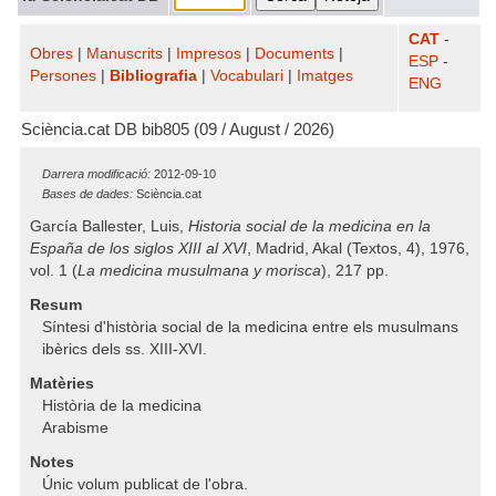
CAT
-
Obres
|
Manuscrits
|
Impresos
|
Documents
|
ESP
-
Persones
|
Bibliografia
|
Vocabulari
|
Imatges
ENG
Sciència.cat DB bib805 (09 / August / 2026)
Darrera modificació:
2012-09-10
Bases de dades:
Sciència.cat
García Ballester, Luis,
Historia social de la medicina en la
España de los siglos XIII al XVI
, Madrid, Akal (Textos, 4), 1976,
vol. 1 (
La medicina musulmana y morisca
), 217 pp.
Resum
Síntesi d'història social de la medicina entre els musulmans
ibèrics dels ss. XIII-XVI.
Matèries
Història de la medicina
Arabisme
Notes
Únic volum publicat de l'obra.