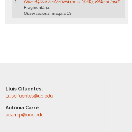
Abū-l-Qāsim al-Zahrāwī
1.
(m. c. 1040),
Kitāb al-taṣrīf
Fragmentària.
Observacions:
maqāla 19
Lluís Cifuentes:
lluiscifuentes@ub.edu
Antònia Carré:
acarrep@uoc.edu