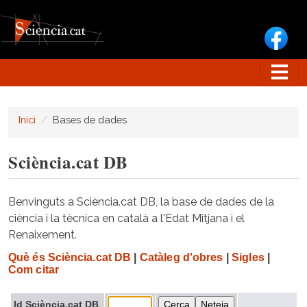
Vés al contingut
Inici
Bases de dades
Sciència.cat DB
Benvinguts a Sciència.cat DB, la base de dades de la
ciència i la tècnica en català a l'Edat Mitjana i el
Renaixement.
Què és Sciència.cat DB
|
Catàleg d'obres
|
Sigles
|
Com citar
Id Sciència.cat DB