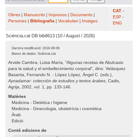
CAT
-
Obres
|
Manuscrits
|
Impresos
|
Documents
|
ESP
-
Persones
|
Bibliografia
|
Vocabulari
|
Imatges
ENG
Sciència.cat DB bib8613 (10 / August / 2026)
Darrera modificació:
2016-08-06
Bases de dades:
Sciència.cat
Arvide Cambra, Luisa María, "Algunas recetas de Abulcasis
para la salud y el embellecimiento corporal", dins: Velázquez
Basanta, Fernando N. - López López, Ángel C. (eds.),
Aynadamar: colección de estudios y textos árabes
, Cadis,
Agrija, 2002, vol. 1, pp. 133-146.
Matèries
Medicina - Dietètica i higiene
Medicina - Ginecologia, obstetrícia i cosmètica
Àrab
Edició
Conté edicions de