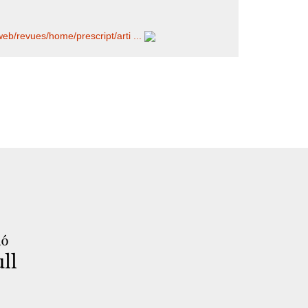
web/​revues/​home/​prescript/​arti ...