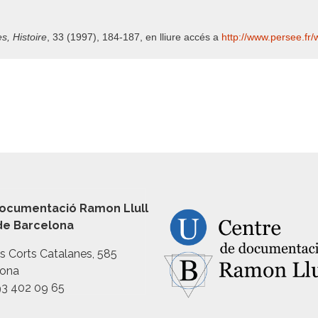
s, Histoire
, 33 (1997), 184-187, en lliure accés a
http:/​/​www.persee.fr/​
ocumentació Ramon Llull
 de Barcelona
es Corts Catalanes, 585
lona
93 402 09 65