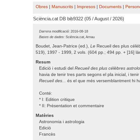
Obres
|
Manuscrits
|
Impresos
|
Documents
|
Person
Sciència.cat DB bib9322 (05 / August / 2026)
Darrera modificació:
2016-08-18
Bases de dades:
Sciència.cat, Arnau
Boudet, Jean-Patrice (ed.),
Le
Recueil des plus célè
519), 1997 - 1999, 2 vols. (604 pp.; 494 pp. + [16] là
Resum
Edició i estudi del
Recueil des plus célèbres astro
havia de tenir tres parts segons el pla inicial, i tenir e
Recueil des...
és el que més versemblantment hi havi
Conté:
* I: Edition critique
* II: Présentation et commentaire
Matèries
Astronomia i astrologia
Edició
Francès