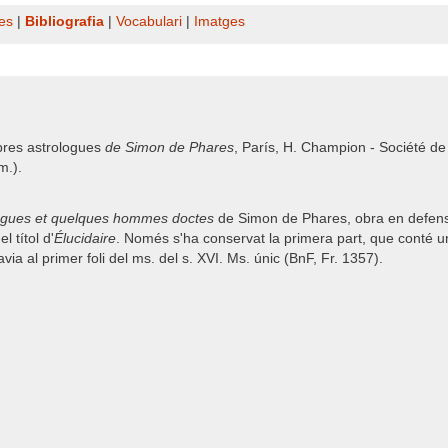
es
|
Bibliografia
|
Vocabulari
|
Imatges
bres astrologues
de Simon de Phares
, París, H. Champion - Société de 
m.).
logues et quelques hommes doctes
de Simon de Phares, obra en defensa 
l títol d'
Élucidaire
. Només s'ha conservat la primera part, que conté u
a al primer foli del ms. del s. XVI. Ms. únic (BnF, Fr. 1357).