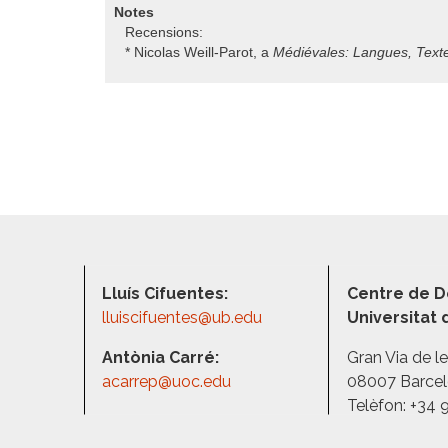
Notes
Recensions:
* Nicolas Weill-Parot, a
Médiévales: Langues, Texte
Lluís Cifuentes:
Centre de D
lluiscifuentes@ub.edu
Universitat
Antònia Carré:
Gran Via de l
acarrep@uoc.edu
08007 Barce
Telèfon: +34 