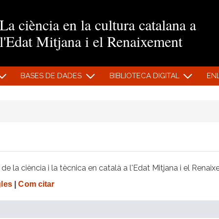
Vés al contingut
La ciència en la cultura catalana a
l'Edat Mitjana i el Renaixement
BASES DE DADES
BIBLIOTECA DIGITAL
EN
e la ciència i la tècnica en català a l'Edat Mitjana i el Renai
gles
|
Com citar