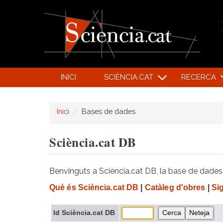
INICI
SCIÈNCIA.CAT
RECERCA
Inici
Bases de dades
Sciència.cat DB
Benvinguts a Sciència.cat DB, la base de dades d
Què és Sciència.cat DB
|
Catàleg d'obres
|
Si
Id Sciència.cat DB