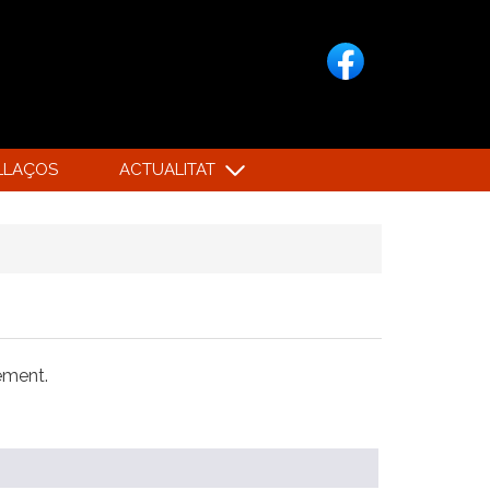
LLAÇOS
ACTUALITAT
xement.