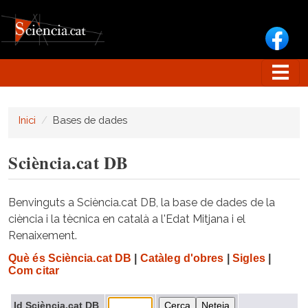
Vés al contingut
Inici
Bases de dades
Sciència.cat DB
Benvinguts a Sciència.cat DB, la base de dades de la
ciència i la tècnica en català a l'Edat Mitjana i el
Renaixement.
Què és Sciència.cat DB
|
Catàleg d'obres
|
Sigles
|
Com citar
Id Sciència.cat DB