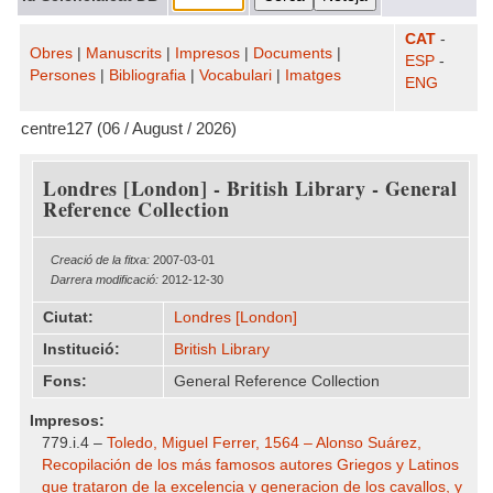
CAT
-
Obres
|
Manuscrits
|
Impresos
|
Documents
|
ESP
-
Persones
|
Bibliografia
|
Vocabulari
|
Imatges
ENG
centre127 (06 / August / 2026)
Londres [London] - British Library - General
Reference Collection
Creació de la fitxa:
2007-03-01
Darrera modificació:
2012-12-30
Ciutat:
Londres [London]
Institució:
British Library
Fons:
General Reference Collection
Impresos:
779.i.4 –
Toledo, Miguel Ferrer, 1564 – Alonso Suárez,
Recopilación de los más famosos autores Griegos y Latinos
que trataron de la excelencia y generacion de los cavallos, y