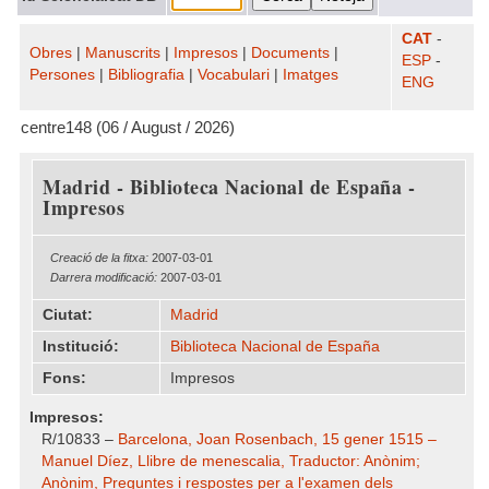
CAT
-
Obres
|
Manuscrits
|
Impresos
|
Documents
|
ESP
-
Persones
|
Bibliografia
|
Vocabulari
|
Imatges
ENG
centre148 (06 / August / 2026)
Madrid - Biblioteca Nacional de España -
Impresos
Creació de la fitxa:
2007-03-01
Darrera modificació:
2007-03-01
Ciutat:
Madrid
Institució:
Biblioteca Nacional de España
Fons:
Impresos
Impresos:
R/10833 –
Barcelona, Joan Rosenbach, 15 gener 1515 –
Manuel Díez, Llibre de menescalia, Traductor: Anònim;
Anònim, Preguntes i respostes per a l'examen dels