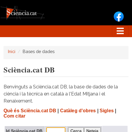
Vés al contingut
Inici
Bases de dades
Sciència.cat DB
Benvinguts a Sciència.cat DB, la base de dades de la
ciència i la tècnica en català a l'Edat Mitjana i el
Renaixement.
Què és Sciència.cat DB
|
Catàleg d'obres
|
Sigles
|
Com citar
Id Sciència.cat DB