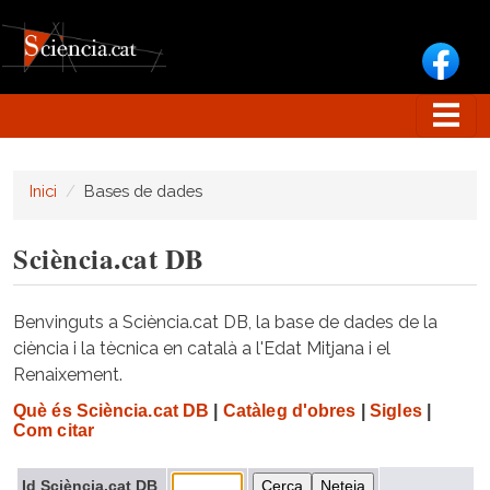
Vés al contingut
Inici
Bases de dades
Sciència.cat DB
Benvinguts a Sciència.cat DB, la base de dades de la
ciència i la tècnica en català a l'Edat Mitjana i el
Renaixement.
Què és Sciència.cat DB
|
Catàleg d'obres
|
Sigles
|
Com citar
Id Sciència.cat DB