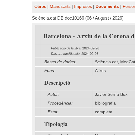
Obres
|
Manuscrits
|
Impresos
|
Documents
|
Perso
Sciència.cat DB doc10166 (06 / August / 2026)
Barcelona - Arxiu de la Corona d'
Publicació de la fitxa:
2024-02-26
Darrera modificació:
2024-02-26
Bases de dades:
Sciència.cat, MedCa
Fons:
Altres
Descripció
Autor:
Javier Serna Box
Procedència:
bibliografia
Estat:
completa
Tipologia