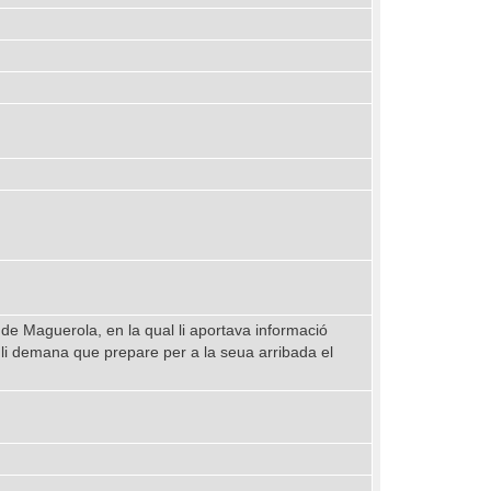
de Maguerola, en la qual li aportava informació
xò li demana que prepare per a la seua arribada el