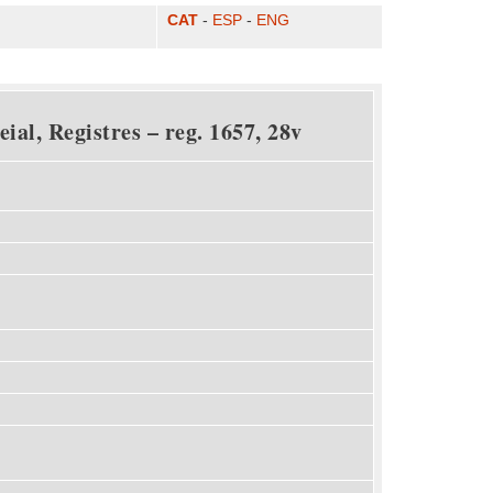
CAT
-
ESP
-
ENG
ial, Registres – reg. 1657, 28v