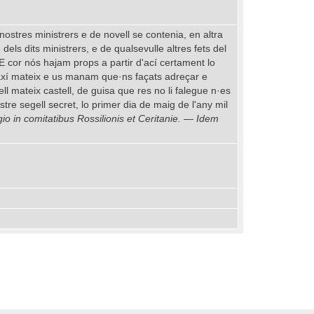
ostres ministrers e de novell se contenia, en altra
ls dits ministrers, e de qualsevulle altres fets del
 E cor nós hajam props a partir d'ací certament lo
m axí mateix e us manam que·ns façats adreçar e
ll mateix castell, de guisa que res no li falegue n·es
re segell secret, lo primer dia de maig de l'any mil
io in comitatibus Rossilionis et Ceritanie. — Idem