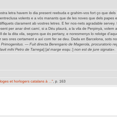
tra letra havem lo dia present reebuda e grahim-vos fort ço que dels n
entreclusa volents e a vós manants que de les noves que dels papes e de
iffiquets clarament ab vostres letres. E fer nos-nets agradable servey.
esent per anar dret camí, si a Déu plaurà, a la vila de Perpinyà, vole
ll de la dita vila, segons que és pertany, e noresmenys lo relotge d'aque
r ses ores certament e axí com fer se deu. Dada en Barcelona, sots nost
.
Primogenitus. — Fuit directa Berengario de Magerola, procuratorio reg
vit mihi Petro de Tarrega
] [
al marge esqu.:
]
non est de jure signata
».
loges et horlogers catalans à ..."
, p. 163