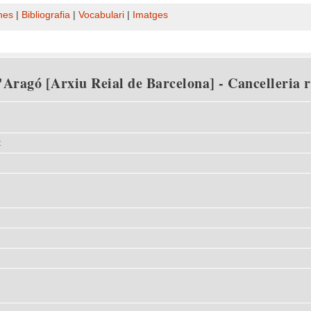
nes
|
Bibliografia
|
Vocabulari
|
Imatges
Aragó [Arxiu Reial de Barcelona] - Cancelleria re
t