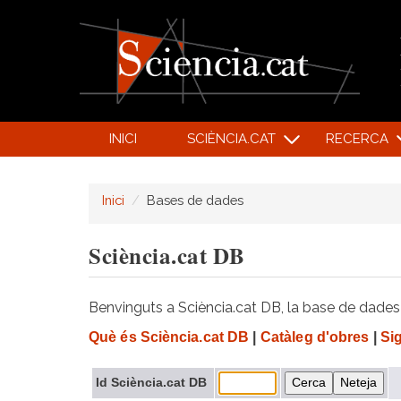
INICI
SCIÈNCIA.CAT
RECERCA
Inici
Bases de dades
Sciència.cat DB
Benvinguts a Sciència.cat DB, la base de dades d
Què és Sciència.cat DB
|
Catàleg d'obres
|
Si
Id Sciència.cat DB