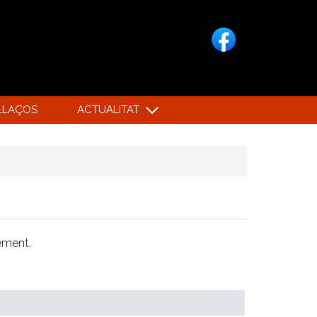
LLAÇOS
ACTUALITAT
xement.