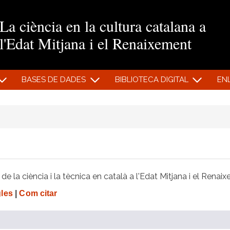
Vés al contingut
La ciència en la cultura catalana a
l'Edat Mitjana i el Renaixement
BASES DE DADES
BIBLIOTECA DIGITAL
EN
e la ciència i la tècnica en català a l'Edat Mitjana i el Renai
gles
|
Com citar