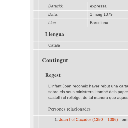
Datació:
expressa
Data:
1 maig 1379
Lloc:
Barcelona
Llengua
Català
Contingut
Regest
L'infant Joan reconeix haver rebut una cart
sobre els seus ministrers i també dels papes,
castell i el rellotge, de tal manera que aque
Persones relacionades
1.
Joan I el Caçador (1350 – 1396)
- emi