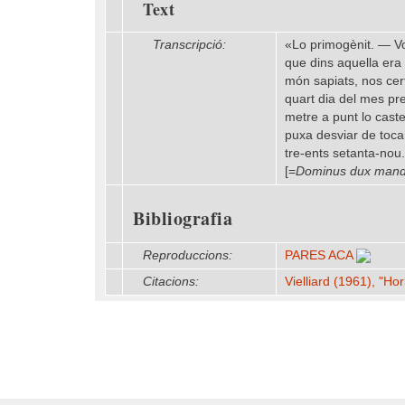
Text
Transcripció:
«Lo primogènit. — Vos
que dins aquella era 
món sapiats, nos cert
quart dia del mes pr
metre a punt lo caste
puxa desviar de toca
tre-ents setanta-nou
[=
Dominus dux manda
Bibliografia
Reproduccions:
PARES ACA
Citacions:
Vielliard (1961), "Hor