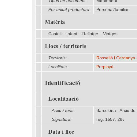
Tipus de document:
Manament
Per unitat productora:
Personal/familiar
Matèria
Castell – Infant – Rellotge – Viatges
Llocs / territoris
Territoris:
Rosselló i Cerdanya 
Localitats:
Perpinyà
Identificació
Localització
Arxiu / fons:
Barcelona - Arxiu de 
Signatura:
reg. 1657, 28v
Data i lloc