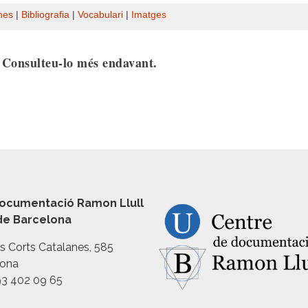
nes
|
Bibliografia
|
Vocabulari
|
Imatges
. Consulteu-lo més endavant.
ocumentació Ramon Llull
 de Barcelona
es Corts Catalanes, 585
lona
93 402 09 65