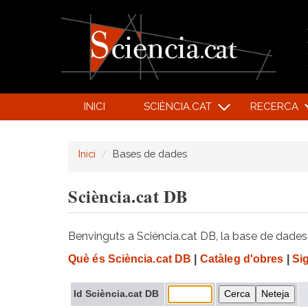
INICI
SCIÈNCIA.CAT
RECERCA
Inici
Bases de dades
Sciència.cat DB
Benvinguts a Sciència.cat DB, la base de dades d
Què és Sciència.cat DB
|
Catàleg d'obres
|
Si
Id Sciència.cat DB