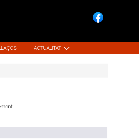
LLAÇOS
ACTUALITAT
xement.