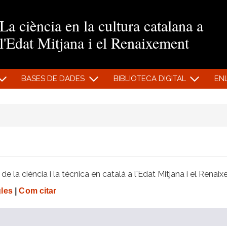
Vés al contingut
La ciència en la cultura catalana a
l'Edat Mitjana i el Renaixement
BASES DE DADES
BIBLIOTECA DIGITAL
EN
e la ciència i la tècnica en català a l'Edat Mitjana i el Renai
gles
|
Com citar