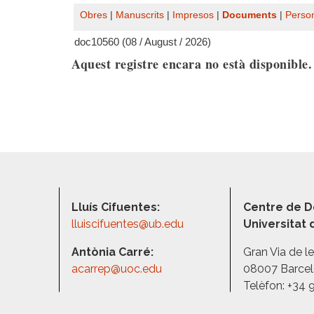
Obres
|
Manuscrits
|
Impresos
|
Documents
|
Perso
doc10560 (08 / August / 2026)
Aquest registre encara no està disponible
Lluís Cifuentes:
Centre de D
lluiscifuentes@ub.edu
Universitat
Antònia Carré:
Gran Via de l
acarrep@uoc.edu
08007 Barce
Telèfon: +34 