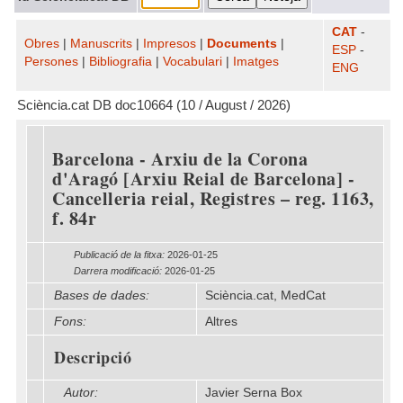
CAT
-
Obres
|
Manuscrits
|
Impresos
|
Documents
|
ESP
-
Persones
|
Bibliografia
|
Vocabulari
|
Imatges
ENG
Sciència.cat DB doc10664 (10 / August / 2026)
Barcelona - Arxiu de la Corona
d'Aragó [Arxiu Reial de Barcelona] -
Cancelleria reial, Registres – reg. 1163,
f. 84r
Publicació de la fitxa:
2026-01-25
Darrera modificació:
2026-01-25
Bases de dades:
Sciència.cat, MedCat
Fons:
Altres
Descripció
Autor:
Javier Serna Box