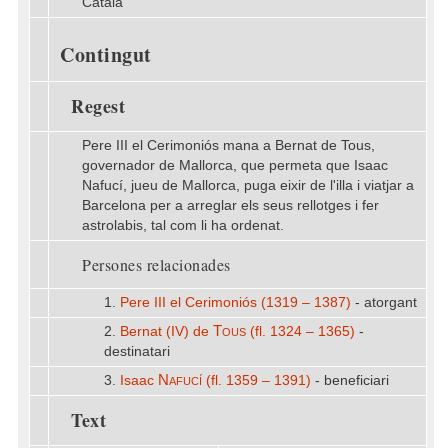
Català
Contingut
Regest
Pere III el Cerimoniós mana a Bernat de Tous,
governador de Mallorca, que permeta que Isaac
Nafucí, jueu de Mallorca, puga eixir de l'illa i viatjar a
Barcelona per a arreglar els seus rellotges i fer
astrolabis, tal com li ha ordenat.
Persones relacionades
1.
Pere III el Cerimoniós (1319 – 1387)
- atorgant
Tous
2.
Bernat (IV) de
(fl. 1324 – 1365)
-
destinatari
Nafucí
3.
Isaac
(fl. 1359 – 1391)
- beneficiari
Text