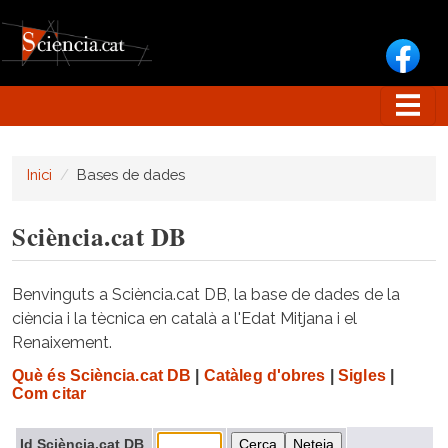
Vés al contingut
Inici
Bases de dades
Sciència.cat DB
Benvinguts a Sciència.cat DB, la base de dades de la
ciència i la tècnica en català a l'Edat Mitjana i el
Renaixement.
Què és Sciència.cat DB
|
Catàleg d'obres
|
Sigles
|
Com citar
Id Sciència.cat DB