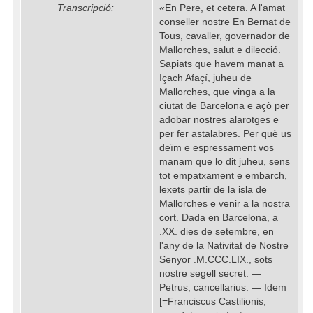
Transcripció:
«En Pere, et cetera. A l'amat
conseller nostre En Bernat de
Tous, cavaller, governador de
Mallorches, salut e dilecció.
Sapiats que havem manat a
Içach Afaçí, juheu de
Mallorches, que vinga a la
ciutat de Barcelona e açò per
adobar nostres alarotges e
per fer astalabres. Per què us
deïm e espressament vos
manam que lo dit juheu, sens
tot empatxament e embarch,
lexets partir de la isla de
Mallorches e venir a la nostra
cort. Dada en Barcelona, a
.XX. dies de setembre, en
l'any de la Nativitat de Nostre
Senyor .M.CCC.LIX., sots
nostre segell secret. —
Petrus, cancellarius. — Idem
[=Franciscus Castilionis,