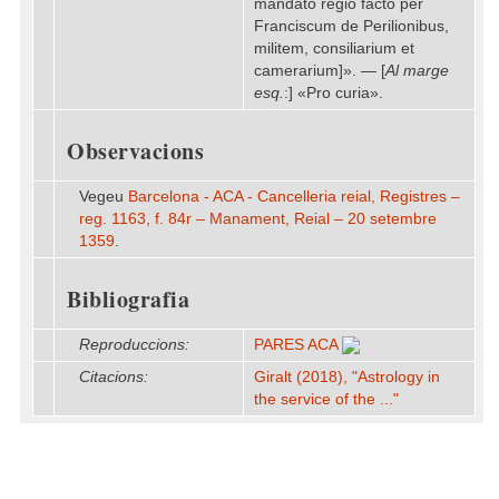
mandato regio facto per
Franciscum de Perilionibus,
militem, consiliarium et
camerarium]». — [
Al marge
esq.
:] «Pro curia».
Observacions
Vegeu
Barcelona - ACA - Cancelleria reial, Registres –
reg. 1163, f. 84r – Manament, Reial – 20 setembre
1359
.
Bibliografia
Reproduccions:
PARES ACA
Citacions:
Giralt (2018), "Astrology in
the service of the ..."