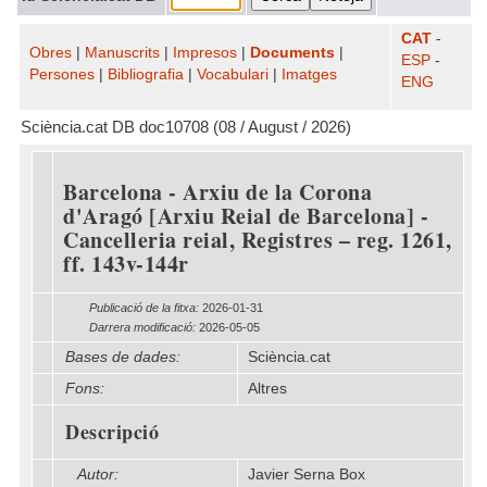
CAT
-
Obres
|
Manuscrits
|
Impresos
|
Documents
|
ESP
-
Persones
|
Bibliografia
|
Vocabulari
|
Imatges
ENG
Sciència.cat DB doc10708 (08 / August / 2026)
Barcelona - Arxiu de la Corona
d'Aragó [Arxiu Reial de Barcelona] -
Cancelleria reial, Registres – reg. 1261,
ff. 143v-144r
Publicació de la fitxa:
2026-01-31
Darrera modificació:
2026-05-05
Bases de dades:
Sciència.cat
Fons:
Altres
Descripció
Autor:
Javier Serna Box