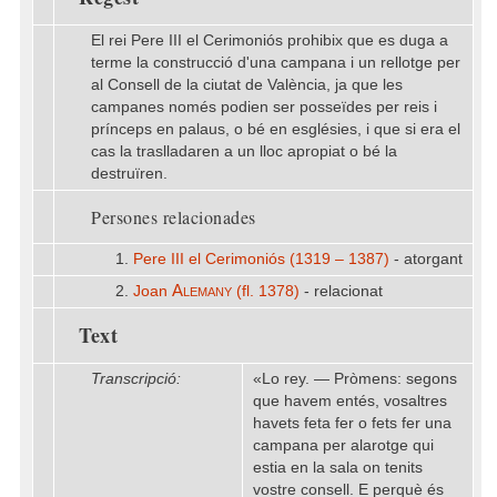
El rei Pere III el Cerimoniós prohibix que es duga a
terme la construcció d'una campana i un rellotge per
al Consell de la ciutat de València, ja que les
campanes només podien ser posseïdes per reis i
prínceps en palaus, o bé en esglésies, i que si era el
cas la traslladaren a un lloc apropiat o bé la
destruïren.
Persones relacionades
1.
Pere III el Cerimoniós (1319 – 1387)
- atorgant
Alemany
2.
Joan
(fl. 1378)
- relacionat
Text
Transcripció:
«Lo rey. — Pròmens: segons
que havem entés, vosaltres
havets feta fer o fets fer una
campana per alarotge qui
estia en la sala on tenits
vostre consell. E perquè és