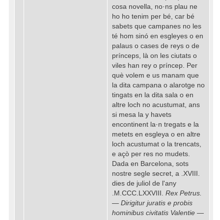
cosa novella, no·ns plau ne
ho ho tenim per bé, car bé
sabets que campanes no les
té hom sinó en esgleyes o en
palaus o cases de reys o de
prínceps, là on les ciutats o
viles han rey o príncep. Per
què volem e us manam que
la dita campana o alarotge no
tingats en la dita sala o en
altre loch no acustumat, ans
si mesa la y havets
encontinent la·n tregats e la
metets en esgleya o en altre
loch acustumat o la trencats,
e açò per res no mudets.
Dada en Barcelona, sots
nostre segle secret, a .XVIII.
dies de juliol de l'any
.M.CCC.LXXVIII.
Rex Petrus.
— Dirigitur juratis e probis
hominibus civitatis Valentie —