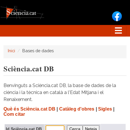
Vés al contingut
Inici
Bases de dades
Sciència.cat DB
Benvinguts a Sciència.cat DB, la base de dades de la
ciència i la tècnica en català a l'Edat Mitjana i el
Renaixement.
Què és Sciència.cat DB
|
Catàleg d'obres
|
Sigles
|
Com citar
Id Sciència.cat DB