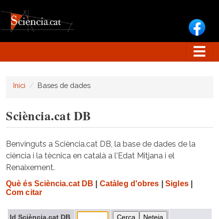
Vés al contingut
Inici
Bases de dades
Sciència.cat DB
Benvinguts a Sciència.cat DB, la base de dades de la
ciència i la tècnica en català a l'Edat Mitjana i el
Renaixement.
Què és Sciència.cat DB
|
Catàleg d'obres
|
Sigles
|
Com citar
Id Sciència.cat DB