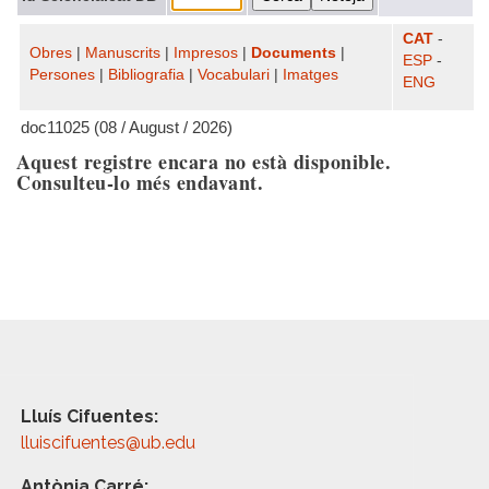
CAT
-
Obres
|
Manuscrits
|
Impresos
|
Documents
|
ESP
-
Persones
|
Bibliografia
|
Vocabulari
|
Imatges
ENG
doc11025 (08 / August / 2026)
Aquest registre encara no està disponible.
Consulteu-lo més endavant.
Lluís Cifuentes:
lluiscifuentes@ub.edu
Antònia Carré: