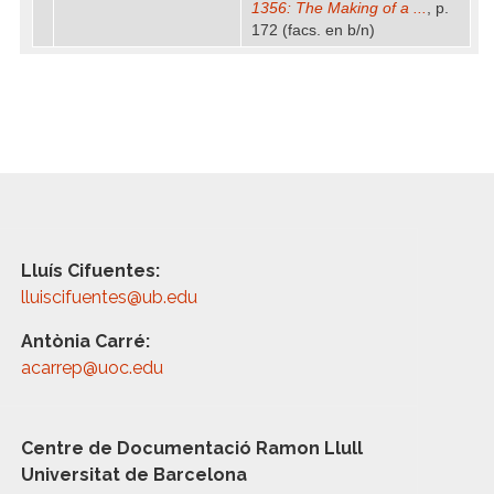
1356: The Making of a ...
, p.
172 (facs. en b/n)
Lluís Cifuentes:
lluiscifuentes@ub.edu
Antònia Carré:
acarrep@uoc.edu
Centre de Documentació Ramon Llull
Universitat de Barcelona