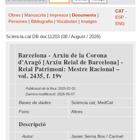
CAT
-
Obres
|
Manuscrits
|
Impresos
|
Documents
|
ESP
-
Persones
|
Bibliografia
|
Vocabulari
|
Imatges
ENG
Sciència.cat DB doc11203 (08 / August / 2026)
Barcelona - Arxiu de la Corona
d'Aragó [Arxiu Reial de Barcelona] -
Reial Patrimoni: Mestre Racional –
vol. 2435, f. 19v
Publicació de la fitxa:
2025-07-01
Darrera modificació:
2026-05-07
Bases de dades:
Sciència.cat, MedCat
Fons:
Altres
Descripció
Autor:
Javier Serna Box / Carmel