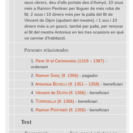
seus obrers, deu d'ells portats des d'Avinyó; 10 sous
més a Ramon Pentiner per lloguer de més roba de
llit; 2 sous i 10 diners més per la palla del llit de
Vincent de Dijon (ajudant del mestre); i 1 sou i 10
diners més a un gascó, també per palla, per renovar
el llit del mestre Antonius en les tres ocasions en què
va canviar d'habitació.
Persones relacionades
1.
Pere III el Cerimoniós (1319 – 1387)
-
ordenant
Sanç
2.
Ramon
(fl. 1356)
- pagador
Bovelli
3.
Antonius
(fl. 1351 – 1358)
- beneficiari
Dijon
4.
Vincent de
(fl. 1356)
- beneficiari
Torroella
5.
(fl. 1356)
- beneficiari
Pentiner
6.
Ramon
(fl. 1356)
- beneficiari
Text