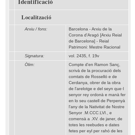
Identificació
Localització
Arxiu / fons:
Barcelona - Arxiu de la
Corona d'Aragó [Arxiu Reial
de Barcelona] - Reial
Patrimoni: Mestre Racional
Signatura:
vol. 2435, f. 19v
Òlim:
Compte d'en Ramon Sanç,
scrivà de la procuració dels
comtats de Rosselló e de
Cerdanya, obrer de la obra
de l'arelotge e del seyn que·l
senyor rey ordonà e manà fer
en lo seu castell de Perpenyà
l'any de la Nativitat de Nostre
Senyor .M.CCC.LVI., e
comensà a .XV. de janer, de
totes les reebudes e dates
fetes per eyl per rahó de les