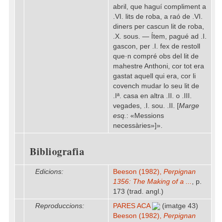
abril, que haguí compliment a
.VI. lits de roba, a raó de .VI.
diners per cascun lit de roba,
.X. sous. — Ítem, pagué ad .I.
gascon, per .I. fex de restoll
que·n compré obs del lit de
mahestre Anthoni, cor tot era
gastat aquell qui era, cor li
covench mudar lo seu lit de
.Iª. casa en altra .II. o .III.
vegades, .I. sou. .II. [
Marge
esq.
: «Messions
necessàries»]».
Bibliografia
Edicions:
Beeson (1982),
Perpignan
1356: The Making of a ...
, p.
173 (trad. angl.)
Reproduccions:
PARES ACA
(imatge 43)
Beeson (1982),
Perpignan