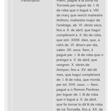
Transcripció:
«Ítem, pagué a la dona na
Torroela per loguer de .I. lit
de roba que·n logué a .VIII.
de març que vench mahestre
Anthoni, mahestre major de
l'arelotge, ab .VI. obrés seus,
fins a .II. de abril, que haguí
compliment a .II. lits de roba,
que són .XXIIII. dies, que, a
rahó de .VI. diners per dia,
valen .XII. sous. Ítem, li
pagué per .I. lit de roba que·n
prenguí a .V. de abril, que
vengren .X. obrés de
Avinyon, fins a .XV. del dit
mes, que haguí compliment
de .I. lit de roba, que montà
per tot .XVII. sous. — Ítem,
pagué a·n Remon Pentiner,
per loguer de .I. lit de roba
que·n logué a .II. de abril,
que fiu tornar lo dit lit de roba
de na Torroella, fins a .XX. de