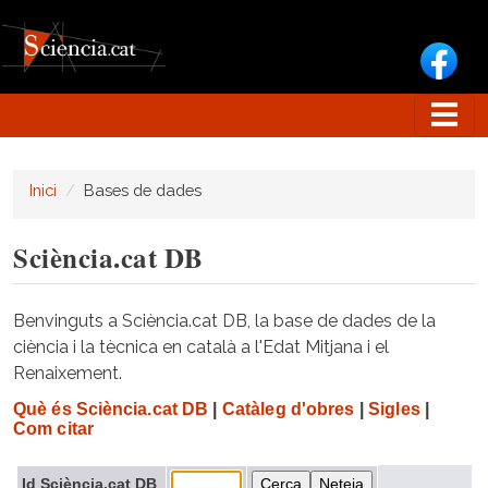
Vés al contingut
Inici
Bases de dades
Sciència.cat DB
Benvinguts a Sciència.cat DB, la base de dades de la
ciència i la tècnica en català a l'Edat Mitjana i el
Renaixement.
Què és Sciència.cat DB
|
Catàleg d'obres
|
Sigles
|
Com citar
Id Sciència.cat DB