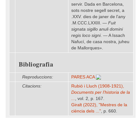
servir. Dada en Barcelona,
sots nostre segell secret, a
.XXV. dies de janer de l'any
.M.CCC.LXXIII. —
Fuit
signata sigillo anuli domini
regis loco signi
. — A Issach
Nafucí, de casa nostra, juheu
de Mallorques».
Bibliografia
Reproduccions:
PARES ACA
Citacions:
Rubió i Lluch (1908-1921),
Documents per l'historia de la
...
, vol. 2, p. 167.
Giralt (2022), "Mestres de la
ciència dels ..."
, p. 660.