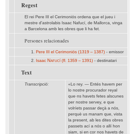
Regest
El rei Pere III el Cerimoniós ordena que el jueu i
mestre d'astrolabis Isaac Nafucí, de Mallorca, vinga
a Barcelona amb les obres que li ha fet.
Persones relacionades
1.
Pere III el Cerimoniós (1319 – 1387)
- emissor
Nafucí
2.
Isaac
(fl. 1359 – 1391)
- destinatari
Text
Transcripció:
«Lo rey. — Entés havem per
lo nostre procurador reyal
que·ns havets fetes alscunes
per nostre servey, e que
volríets passar deçà a nós,
perquè us manam que, vista
la present, ab les dites obres
passets ací a nós o allí hon
siam, si en cor nos havets de