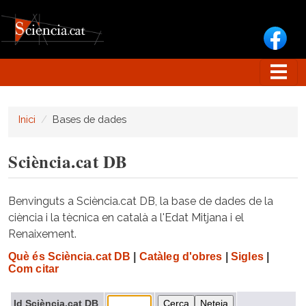
Vés al contingut
Inici
Bases de dades
Sciència.cat DB
Benvinguts a Sciència.cat DB, la base de dades de la
ciència i la tècnica en català a l'Edat Mitjana i el
Renaixement.
Què és Sciència.cat DB
|
Catàleg d'obres
|
Sigles
|
Com citar
Id Sciència.cat DB