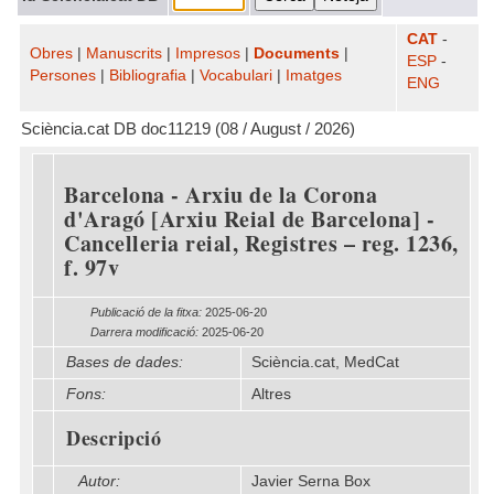
CAT
-
Obres
|
Manuscrits
|
Impresos
|
Documents
|
ESP
-
Persones
|
Bibliografia
|
Vocabulari
|
Imatges
ENG
Sciència.cat DB doc11219 (08 / August / 2026)
Barcelona - Arxiu de la Corona
d'Aragó [Arxiu Reial de Barcelona] -
Cancelleria reial, Registres – reg. 1236,
f. 97v
Publicació de la fitxa:
2025-06-20
Darrera modificació:
2025-06-20
Bases de dades:
Sciència.cat, MedCat
Fons:
Altres
Descripció
Autor:
Javier Serna Box