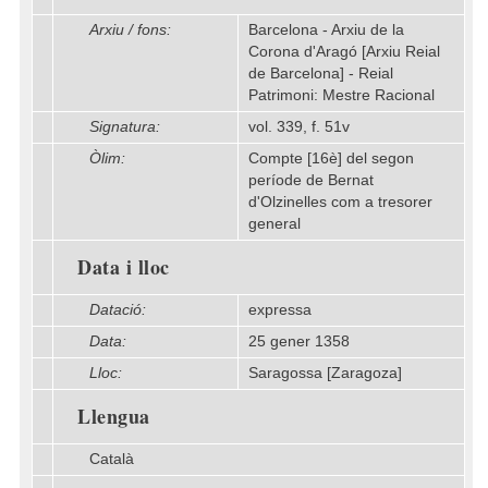
Arxiu / fons:
Barcelona - Arxiu de la
Corona d'Aragó [Arxiu Reial
de Barcelona] - Reial
Patrimoni: Mestre Racional
Signatura:
vol. 339, f. 51v
Òlim:
Compte [16è] del segon
període de Bernat
d'Olzinelles com a tresorer
general
Data i lloc
Datació:
expressa
Data:
25 gener 1358
Lloc:
Saragossa [Zaragoza]
Llengua
Català