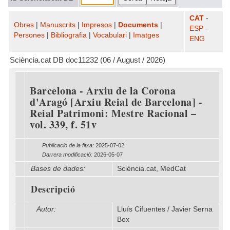
CAT
-
Obres
|
Manuscrits
|
Impresos
|
Documents
|
ESP
-
Persones
|
Bibliografia
|
Vocabulari
|
Imatges
ENG
Sciència.cat DB doc11232 (06 / August / 2026)
Barcelona - Arxiu de la Corona
d'Aragó [Arxiu Reial de Barcelona] -
Reial Patrimoni: Mestre Racional –
vol. 339, f. 51v
Publicació de la fitxa:
2025-07-02
Darrera modificació:
2026-05-07
Bases de dades:
Sciència.cat, MedCat
Descripció
Autor:
Lluís Cifuentes / Javier Serna
Box