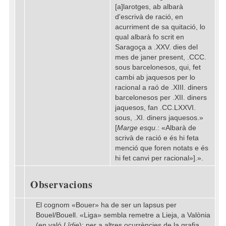
[a]larotges, ab albarà
d'escrivà de ració, en
acurriment de sa quitació, lo
qual albarà fo scrit en
Saragoça a .XXV. dies del
mes de janer present, .CCC.
sous barcelonesos, qui, fet
cambi ab jaquesos per lo
racional a raó de .XIII. diners
barcelonesos per .XII. diners
jaquesos, fan .CC.LXXVI.
sous, .XI. diners jaquesos.»
[
Marge esqu.
: «Albarà de
scrivà de ració e és hi feta
menció que foren notats e és
hi fet canvi per racional»].».
Observacions
El cognom «Bouer» ha de ser un lapsus per
Bouel/Bouell. «Liga» sembla remetre a Lieja, a Valònia
(en való
Lîdje
); per a altres ocurrències de la grafia