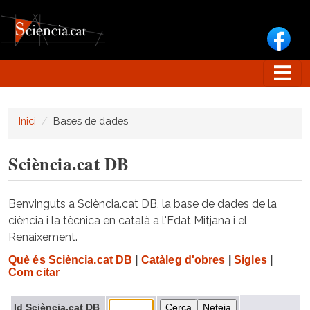
Vés al contingut
Inici
Bases de dades
Sciència.cat DB
Benvinguts a Sciència.cat DB, la base de dades de la
ciència i la tècnica en català a l'Edat Mitjana i el
Renaixement.
Què és Sciència.cat DB
|
Catàleg d'obres
|
Sigles
|
Com citar
Id Sciència.cat DB