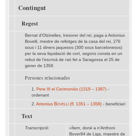
Contingut
Regest
Bernat d'Olzinelles, tresorer del rei, paga a Antonius
Bovelli, mestre de rellotges de la casa del rei, 276
sous i 11 diners jaquesos (300 sous barcelonesos)
per la seva liquidació de cort, segons consta en un
rebut de l'escrivà de raó fet a Saragossa el 25 de
gener de 1358.
Persones relacionades
1.
Pere III el Cerimoniós (1319 – 1387)
-
ordenant
Bovelli
2.
Antonius
(fl. 1351 – 1358)
- beneficiari
Text
Transcripció:
«Ítem, doné a n'Anthoni
Bover84 de Liga, maestre de